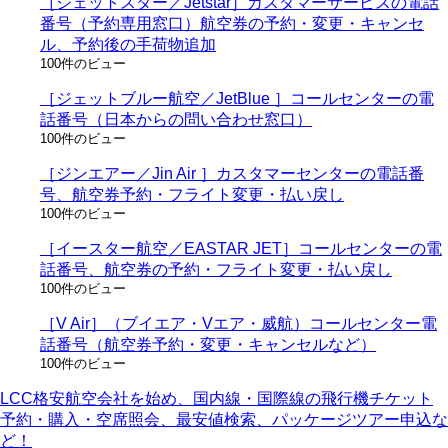
［ジェットスター／Jetstar］カスタマーサービスの電話
番号（予約専用窓口）航空券の予約・変更・キャンセ
ル、予約後の手荷物追加
100件のビュー
［ジェットブルー航空／JetBlue ］コールセンターの電
話番号（日本からの問い合わせ窓口）
100件のビュー
［ジンエアー／Jin Air ］カスタマーセンターの電話番
号、航空券予約・フライト変更・払い戻し
100件のビュー
［イースター航空／EASTAR JET］コールセンターの電
話番号、航空券の予約・フライト変更・払い戻し
100件のビュー
［V Air］（ブイエア・Vエア・威航）コールセンター電
話番号（航空券予約・変更・キャンセルなど）
100件のビュー
LCC格安航空会社を始め、国内線・国際線の飛行機チケット
予約・購入・空席照会、最安値検索、パッケージツアー申込な
ど！