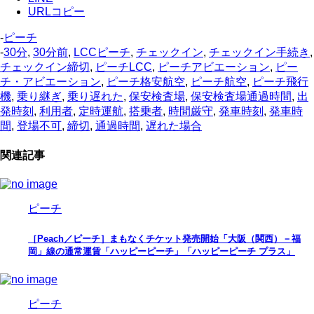
URLコピー
-
ピーチ
-
30分
,
30分前
,
LCCピーチ
,
チェックイン
,
チェックイン手続き
,
チェックイン締切
,
ピーチLCC
,
ピーチアビエーション
,
ピー
チ・アビエーション
,
ピーチ格安航空
,
ピーチ航空
,
ピーチ飛行
機
,
乗り継ぎ
,
乗り遅れた
,
保安検査場
,
保安検査場通過時間
,
出
発時刻
,
利用者
,
定時運航
,
搭乗者
,
時間厳守
,
発車時刻
,
発車時
間
,
登場不可
,
締切
,
通過時間
,
遅れた場合
関連記事
ピーチ
［Peach／ピーチ］まもなくチケット発売開始「大阪（関西）－福
岡」線の通常運賃「ハッピーピーチ」「ハッピーピーチ プラス」
ピーチ