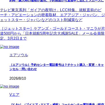
約時・購入時の価格が適用。予約画面から直接申し込むとスムーズに
テレビ東京系列「ガイアの夜明け」LCC特集。就航直前のピ
ーチ・アビエーションの密着取材、エアアジア・ジャパン、ジ
ェットスター・ジャパンなどのコスト削減策など
［ジェットスター］ケアンズ・ゴールドコースト・マニラが片
道500円から「日本就航5周年記念大感謝SALE」メール会員限
定。3月2日まで
エアソウル
［エアソウル］予約センター電話番号は？チケット購入・変更・キャ
ンセル・問い合わせ
2026/8/10
Vエア
［V Air］（ブイエア・Vエア・威航）コールセンター電話番号（航空