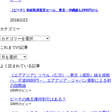
［ピーチ］有給取得宣言セール、東京－沖縄線も2990円から
2016/1/22
カテゴリー
カ
テ
これまでの記事
ゴ
リ
こ
ー
れ
よく読まれている記事
ま
で
［エアアジア］ソウル（仁川）－東京（成田）線を就航
の
へ、片道6980円～。エアアジア・ジャパン運航による初
記
の国際線
事
100件のビュー
ピーチの株主優待割引はある？
100件のビュー