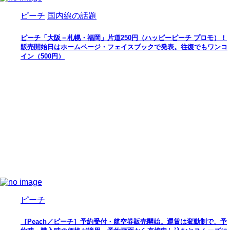
ピーチ
国内線の話題
ピーチ「大阪－札幌・福岡」片道250円（ハッピーピーチ プロモ）！
販売開始日はホームページ・フェイスブックで発表。往復でもワンコ
イン（500円）
ピーチ
［Peach／ピーチ］予約受付・航空券販売開始。運賃は変動制で、予