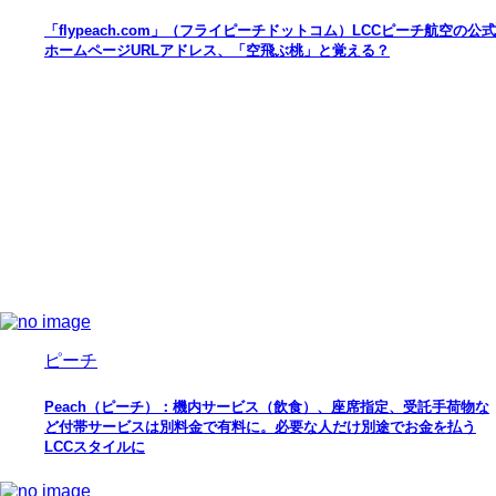
「flypeach.com」（フライピーチドットコム）LCCピーチ航空の公式
ホームページURLアドレス、「空飛ぶ桃」と覚える？
ピーチ
Peach（ピーチ）：機内サービス（飲食）、座席指定、受託手荷物な
ど付帯サービスは別料金で有料に。必要な人だけ別途でお金を払う
LCCスタイルに