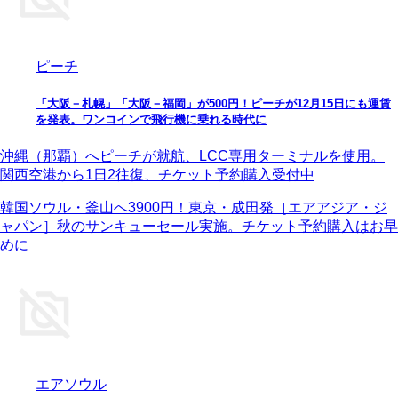
ピーチ
「大阪－札幌」「大阪－福岡」が500円！ピーチが12月15日にも運賃
を発表。ワンコインで飛行機に乗れる時代に
沖縄（那覇）へピーチが就航、LCC専用ターミナルを使用。
関西空港から1日2往復、チケット予約購入受付中
韓国ソウル・釜山へ3900円！東京・成田発［エアアジア・ジ
ャパン］秋のサンキューセール実施。チケット予約購入はお早
めに
エアソウル