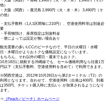
・大阪（関西）－長崎 1,990円（火・水・木） 2,990円（その
他）
・大阪（関西）－鹿児島 2,990円（火・水・木） 3,490円（そ
の他）
・支払手数料（1人1区間毎に210円）、空港使用料等は別途必
要
・手荷物預け、座席指定は別途料金
・便によっては設定が無い場合あり
観光需要の多いLCCのピーチなので、平日の火曜日・水曜
日・木曜日がよりおトクな価格設定になっています。
もちろん、それ以外の曜日・週末でもおトク。
10月18日に就航する沖縄線でも、セール価格利用なら往復1万
円以下（支払手数料、空港使用料を含めて）で利用できます。
※関西空港は、2012年10月28日から第2ターミナル（T2）の
利用となります。合わせて、空港使用料（出発は400円、到着
は350円。チケット購入時に支払い）が加算されるようになり
ます。
⇒
［Peach／ピーチ］ホームページ