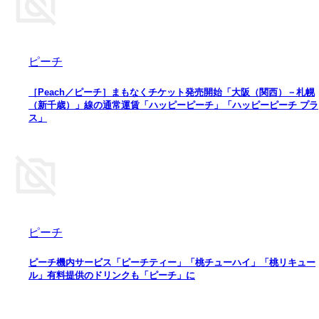
ピーチ
［Peach／ピーチ］まもなくチケット発売開始「大阪（関西）－札幌
（新千歳）」線の通常運賃「ハッピーピーチ」「ハッピーピーチ プラ
ス」
ピーチ
ピーチ機内サービス「ピーチティー」「桃チューハイ」「桃リキュー
ル」有料提供のドリンクも「ピーチ」に