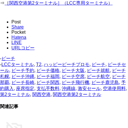
⇒
［関西空港第2ターミナル］（LCC専用ターミナル）
Post
Share
Pocket
Hatena
LINE
URLコピー
-
ピーチ
-
LCCターミナル
,
T2
,
ハッピーピーチプロモ
,
ピーチ
,
ピーチセ
ール
,
ピーチ予約
,
ピーチ価格
,
ピーチ大阪
,
ピーチ就航
,
ピーチ
札幌
,
ピーチ沖縄
,
ピーチ福岡
,
ピーチ空席
,
ピーチ航空
,
ピーチ
那覇
,
ピーチ長崎
,
ピーチ関西
,
ピーチ飛行機
,
ピーチ鹿児島
,
予
約購入
,
座席指定
,
支払手数料
,
沖縄線
,
激安セール
,
空港使用料
,
第2ターミナル
,
関西空港
,
関西空港第2ターミナル
関連記事