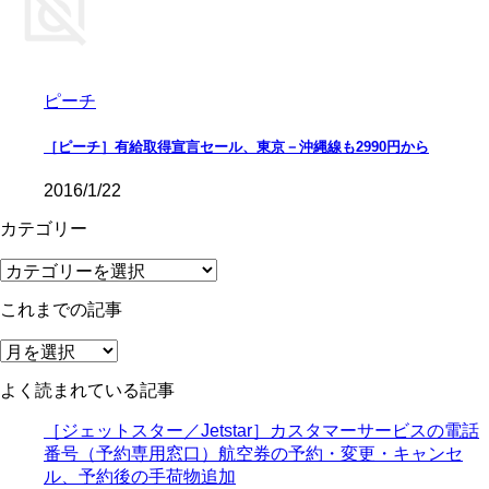
ピーチ
［ピーチ］有給取得宣言セール、東京－沖縄線も2990円から
2016/1/22
カテゴリー
カ
テ
これまでの記事
ゴ
リ
こ
ー
れ
よく読まれている記事
ま
で
［ジェットスター／Jetstar］カスタマーサービスの電話
の
番号（予約専用窓口）航空券の予約・変更・キャンセ
記
ル、予約後の手荷物追加
事