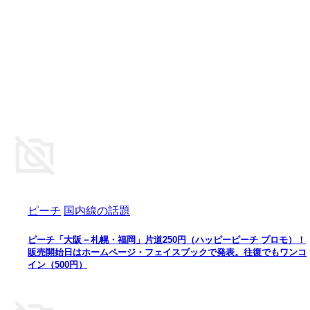
ピーチ
国内線の話題
ピーチ「大阪－札幌・福岡」片道250円（ハッピーピーチ プロモ）！
販売開始日はホームページ・フェイスブックで発表。往復でもワンコ
イン（500円）