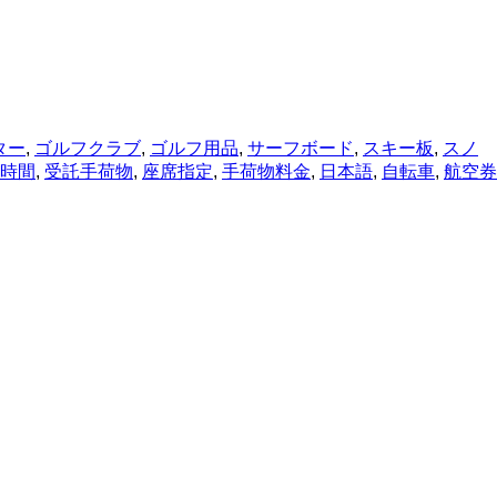
ター
,
ゴルフクラブ
,
ゴルフ用品
,
サーフボード
,
スキー板
,
スノ
時間
,
受託手荷物
,
座席指定
,
手荷物料金
,
日本語
,
自転車
,
航空券