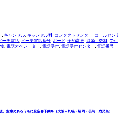
ー
,
キャンセル
,
キャンセル料
,
コンタクトセンター
,
コールセン
ピーチ電話
,
ピーチ電話番号
,
ボード
,
予約変更
,
取消手数料
,
受付
物
,
電話オペレーター
,
電話受付
,
電話受付センター
,
電話番号
確認。空席のあるうちに航空券予約を（大阪－札幌・福岡・長崎・鹿児島）