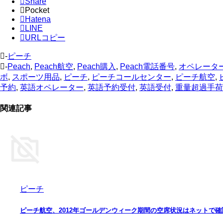
Share
Pocket
Hatena
LINE
URLコピー
-
ピーチ
-
Peach
,
Peach航空
,
Peach購入
,
Peach電話番号
,
オペレータ
ボ
,
スポーツ用品
,
ピーチ
,
ピーチコールセンター
,
ピーチ航空
,
予約
,
英語オペレーター
,
英語予約受付
,
英語受付
,
重量超過手荷
関連記事
ピーチ
ピーチ航空、2012年ゴールデンウィーク期間の空席状況はネットで