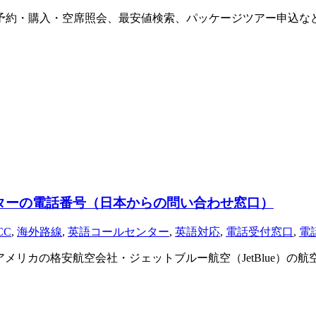
ト予約・購入・空席照会、最安値検索、パッケージツアー申込な
センターの電話番号（日本からの問い合わせ窓口）
CC
,
海外路線
,
英語コールセンター
,
英語対応
,
電話受付窓口
,
電
ージ アメリカの格安航空会社・ジェットブルー航空（JetBlue