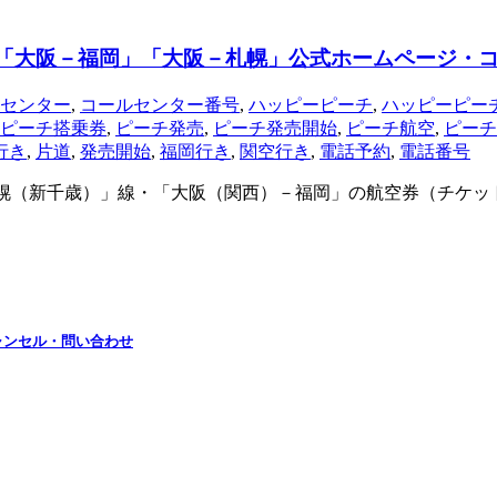
5時に「大阪－福岡」「大阪－札幌」公式ホームページ・
センター
,
コールセンター番号
,
ハッピーピーチ
,
ハッピーピー
ピーチ搭乗券
,
ピーチ発売
,
ピーチ発売開始
,
ピーチ航空
,
ピーチ
行き
,
片道
,
発売開始
,
福岡行き
,
関空行き
,
電話予約
,
電話番号
札幌（新千歳）」線・「大阪（関西）－福岡」の航空券（チケット
ャンセル・問い合わせ