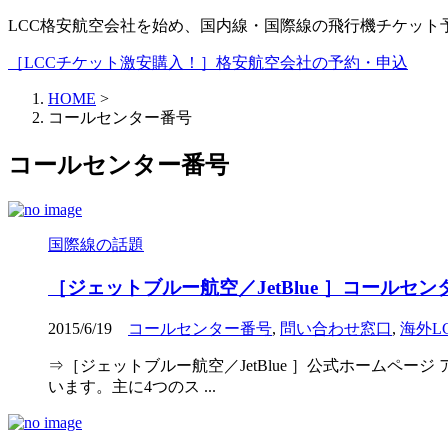
LCC格安航空会社を始め、国内線・国際線の飛行機チケッ
［LCCチケット激安購入！］格安航空会社の予約・申込
HOME
>
コールセンター番号
コールセンター番号
国際線の話題
［ジェットブルー航空／JetBlue ］コール
2015/6/19
コールセンター番号
,
問い合わせ窓口
,
海外L
⇒［ジェットブルー航空／JetBlue ］公式ホームペ
います。主に4つのス ...