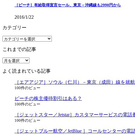
［ピーチ］有給取得宣言セール、東京－沖縄線も2990円から
2016/1/22
カテゴリー
カ
テ
これまでの記事
ゴ
リ
こ
ー
れ
よく読まれている記事
ま
で
［エアアジア］ソウル（仁川）－東京（成田）線を就航
の
100件のビュー
記
事
ピーチの株主優待割引はある？
100件のビュー
［ジェットスター／Jetstar］カスタマーサービス
100件のビュー
［ジェットブルー航空／JetBlue ］コールセンター