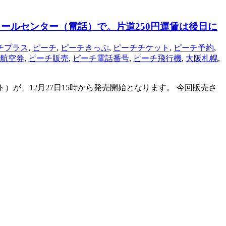
コールセンター（電話）で。片道250円運賃は後日に
チプラス
,
ピーチ
,
ピーチきっぷ
,
ピーチチケット
,
ピーチ予約
,
航空券
,
ピーチ販売
,
ピーチ電話番号
,
ピーチ飛行機
,
大阪札幌
,
）が、12月27日15時から発売開始となります。 今回販売さ