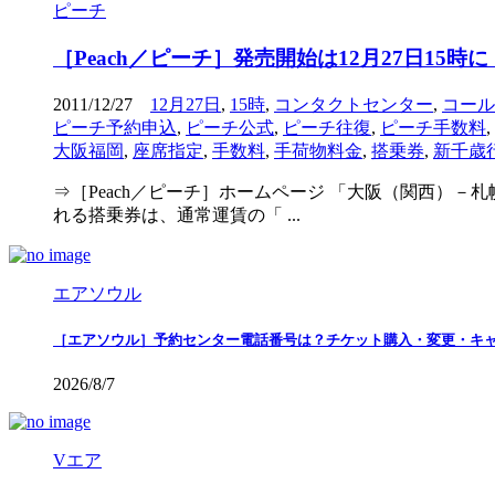
ピーチ
［Peach／ピーチ］発売開始は12月27日1
2011/12/27
12月27日
,
15時
,
コンタクトセンター
,
コール
ピーチ予約申込
,
ピーチ公式
,
ピーチ往復
,
ピーチ手数料
,
大阪福岡
,
座席指定
,
手数料
,
手荷物料金
,
搭乗券
,
新千歳
⇒［Peach／ピーチ］ホームページ 「大阪（関西）－
れる搭乗券は、通常運賃の「 ...
エアソウル
［エアソウル］予約センター電話番号は？チケット購入・変更・キ
2026/8/7
Vエア