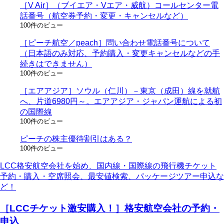
［V Air］（ブイエア・Vエア・威航）コールセンター電
話番号（航空券予約・変更・キャンセルなど）
100件のビュー
［ピーチ航空／peach］問い合わせ電話番号について
（日本語のみ対応、予約購入・変更キャンセルなどの手
続きはできません）
100件のビュー
［エアアジア］ソウル（仁川）－東京（成田）線を就航
へ、片道6980円～。エアアジア・ジャパン運航による初
の国際線
100件のビュー
ピーチの株主優待割引はある？
100件のビュー
LCC格安航空会社を始め、国内線・国際線の飛行機チケット
予約・購入・空席照会、最安値検索、パッケージツアー申込な
ど！
［LCCチケット激安購入！］格安航空会社の予約・
申込