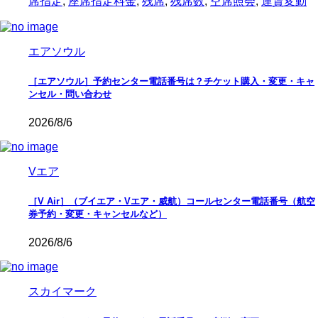
席指定
,
座席指定料金
,
残席
,
残席数
,
空席照会
,
運賃変動
エアソウル
［エアソウル］予約センター電話番号は？チケット購入・変更・キャ
ンセル・問い合わせ
2026/8/6
Vエア
［V Air］（ブイエア・Vエア・威航）コールセンター電話番号（航空
券予約・変更・キャンセルなど）
2026/8/6
スカイマーク