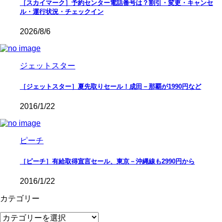
［スカイマーク］予約センター電話番号は？割引・変更・キャンセ
ル・運行状況・チェックイン
2026/8/6
ジェットスター
［ジェットスター］夏先取りセール！成田－那覇が1990円など
2016/1/22
ピーチ
［ピーチ］有給取得宣言セール、東京－沖縄線も2990円から
2016/1/22
カテゴリー
カ