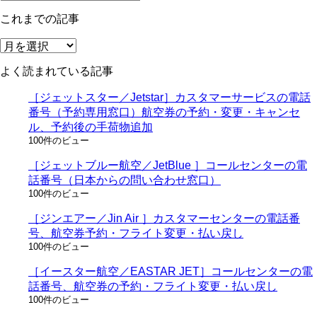
テ
これまでの記事
ゴ
リ
こ
ー
れ
よく読まれている記事
ま
で
［ジェットスター／Jetstar］カスタマーサービスの電話
の
番号（予約専用窓口）航空券の予約・変更・キャンセ
記
ル、予約後の手荷物追加
事
100件のビュー
［ジェットブルー航空／JetBlue ］コールセンターの電
話番号（日本からの問い合わせ窓口）
100件のビュー
［ジンエアー／Jin Air ］カスタマーセンターの電話番
号、航空券予約・フライト変更・払い戻し
100件のビュー
［イースター航空／EASTAR JET］コールセンターの電
話番号、航空券の予約・フライト変更・払い戻し
100件のビュー