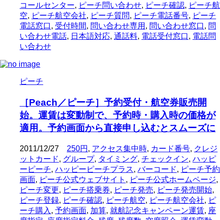
コールセンター
,
ピーチ問い合わせ
,
ピーチ確認
,
ピーチ航
空
,
ピーチ航空会社
,
ピーチ質問
,
ピーチ電話番号
,
ピーチ
電話窓口
,
受付時間
,
問い合わせ専用
,
問い合わせ窓口
,
問
い合わせ電話
,
日本語対応
,
通話料
,
電話受付窓口
,
電話問
い合わせ
ピーチ
［Peach／ピーチ］予約受付・航空券販売開
始。運賃は変動制で、予約時・購入時の価格が
適用。予約画面から直接申し込むとスムーズに
2011/12/27
250円
,
アクセス集中時
,
カード番号
,
クレジ
ットカード
,
グループ
,
タイミング
,
チェックイン
,
ハッピ
ーピーチ
,
ハッピーピーチプラス
,
バーコード
,
ピーチ予約
画面
,
ピーチ公式ウェブサイト
,
ピーチ公式ホームページ
,
ピーチ変更
,
ピーチ搭乗券
,
ピーチ発売
,
ピーチ発売開始
,
ピーチ登録
,
ピーチ確認
,
ピーチ航空
,
ピーチ航空会社
,
ピ
ーチ購入
,
予約画面
,
加算
,
就航記念キャンペーン運賃
,
座