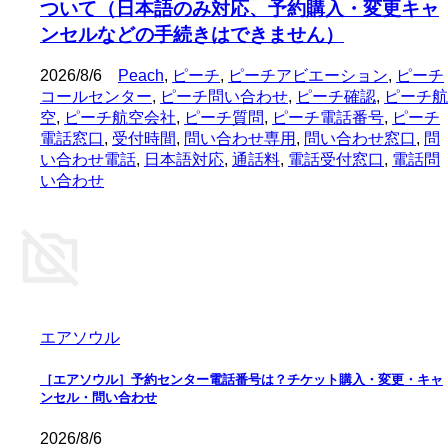
ついて（日本語のみ対応、予約購入・変更キャ
ンセルなどの手続きはできません）
2026/8/6
Peach
,
ピーチ
,
ピーチアビエーション
,
ピーチ
コールセンター
,
ピーチ問い合わせ
,
ピーチ確認
,
ピーチ航
空
,
ピーチ航空会社
,
ピーチ質問
,
ピーチ電話番号
,
ピーチ
電話窓口
,
受付時間
,
問い合わせ専用
,
問い合わせ窓口
,
問
い合わせ電話
,
日本語対応
,
通話料
,
電話受付窓口
,
電話問
い合わせ
エアソウル
［エアソウル］予約センター電話番号は？チケット購入・変更・キャ
ンセル・問い合わせ
2026/8/6