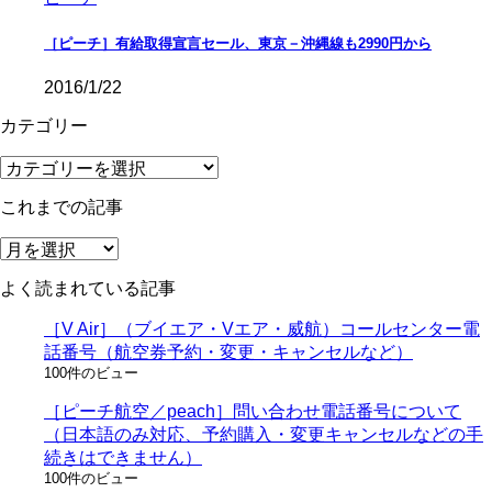
［ピーチ］有給取得宣言セール、東京－沖縄線も2990円から
2016/1/22
カテゴリー
カ
テ
これまでの記事
ゴ
リ
こ
ー
れ
よく読まれている記事
ま
で
［V Air］（ブイエア・Vエア・威航）コールセンター電
の
話番号（航空券予約・変更・キャンセルなど）
記
100件のビュー
事
［ピーチ航空／peach］問い合わせ電話番号について
（日本語のみ対応、予約購入・変更キャンセルなどの手
続きはできません）
100件のビュー