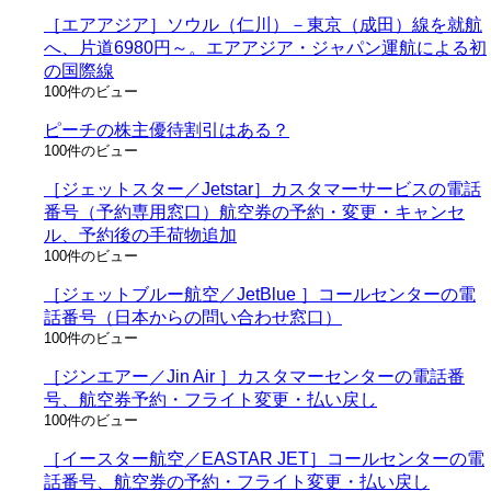
［エアアジア］ソウル（仁川）－東京（成田）線を就航
へ、片道6980円～。エアアジア・ジャパン運航による初
の国際線
100件のビュー
ピーチの株主優待割引はある？
100件のビュー
［ジェットスター／Jetstar］カスタマーサービスの電話
番号（予約専用窓口）航空券の予約・変更・キャンセ
ル、予約後の手荷物追加
100件のビュー
［ジェットブルー航空／JetBlue ］コールセンターの電
話番号（日本からの問い合わせ窓口）
100件のビュー
［ジンエアー／Jin Air ］カスタマーセンターの電話番
号、航空券予約・フライト変更・払い戻し
100件のビュー
［イースター航空／EASTAR JET］コールセンターの電
話番号、航空券の予約・フライト変更・払い戻し