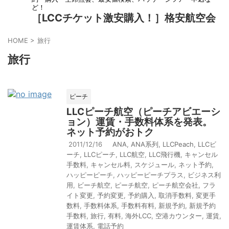
ど！
［LCCチケット激安購入！］格安航空会
社の予約・申込
HOME
>
旅行
旅行
ピーチ
LLCピーチ航空（ピーチアビエーシ
ョン）運賃・手数料体系を発表。
ネット予約がおトク
2011/12/16
ANA
,
ANA系列
,
LLCPeach
,
LLCビ
ーチ
,
LLCピーチ
,
LLC航空
,
LLC飛行機
,
キャンセル
手数料
,
キャンセル料
,
スケジュール
,
ネット予約
,
ハッピーピーチ
,
ハッピーピーチプラス
,
ビジネス利
用
,
ビーチ航空
,
ピーチ航空
,
ピーチ航空会社
,
フラ
イト変更
,
予約変更
,
予約購入
,
取消手数料
,
変更手
数料
,
手数料体系
,
手数料有料
,
新規予約
,
新規予約
手数料
,
旅行
,
有料
,
海外LCC
,
空港カウンター
,
運賃
,
運賃体系
,
電話予約