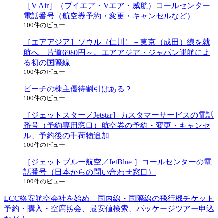
［V Air］（ブイエア・Vエア・威航）コールセンター
電話番号（航空券予約・変更・キャンセルなど）
100件のビュー
［エアアジア］ソウル（仁川）－東京（成田）線を就
航へ、片道6980円～。エアアジア・ジャパン運航によ
る初の国際線
100件のビュー
ピーチの株主優待割引はある？
100件のビュー
［ジェットスター／Jetstar］カスタマーサービスの電話
番号（予約専用窓口）航空券の予約・変更・キャンセ
ル、予約後の手荷物追加
100件のビュー
［ジェットブルー航空／JetBlue ］コールセンターの電
話番号（日本からの問い合わせ窓口）
100件のビュー
LCC格安航空会社を始め、国内線・国際線の飛行機チケット
予約・購入・空席照会、最安値検索、パッケージツアー申込