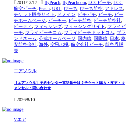
2011/12/17
flyPeach
,
flyPeachcom
,
LCCピーチ
,
LCC
航空ピーチ
,
Peach
,
URL
,
ぴーち
,
ぴーち航空
,
アドレス
,
チケット販売サイト
,
ドメイン
,
ピチピチ
,
ピーチ
,
ピー
チホームページ
,
ピーチー
,
ピーチ航空
,
ピーチ航空社
,
ピーティ
,
フィッシング
,
フィッシングサイト
,
フライピ
ーチ
,
フライピーチコム
,
フライピーチドットコム
,
ブラ
ンドネーム
,
公式ホームページ
,
国内線
,
国際線
,
日本
,
格
安航空会社
,
海外
,
空飛ぶ桃
,
航空会社ピーチ
,
航空券販
売
エアソウル
［エアソウル］予約センター電話番号は？チケット購入・変更・キ
ャンセル・問い合わせ
2026/8/10
Vエア