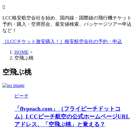
LCC格安航空会社を始め、国内線・国際線の飛行機チケット
予約・購入・空席照会、最安値検索、パッケージツアー申込
など！
［LCCチケット激安購入！］格安航空会社の予約・申込
HOME
>
空飛ぶ桃
空飛ぶ桃
ピーチ
「flypeach.com」（フライピーチドットコ
ム）LCCピーチ航空の公式ホームページURL
アドレス、「空飛ぶ桃」と覚える？