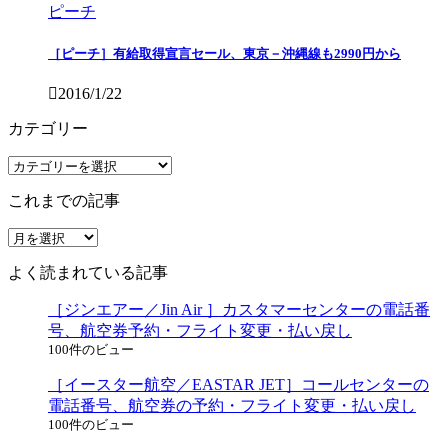
ピーチ
［ピーチ］有給取得宣言セール、東京－沖縄線も2990円から
2016/1/22
カテゴリー
カ
テ
これまでの記事
ゴ
リ
こ
ー
れ
よく読まれている記事
ま
で
［ジンエアー／Jin Air ］カスタマーセンターの電話番
の
号、航空券予約・フライト変更・払い戻し
記
100件のビュー
事
［イースター航空／EASTAR JET］コールセンターの
電話番号、航空券の予約・フライト変更・払い戻し
100件のビュー