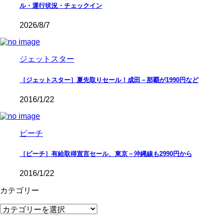
ル・運行状況・チェックイン
2026/8/7
ジェットスター
［ジェットスター］夏先取りセール！成田－那覇が1990円など
2016/1/22
ピーチ
［ピーチ］有給取得宣言セール、東京－沖縄線も2990円から
2016/1/22
カテゴリー
カ
テ