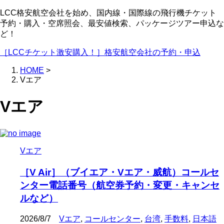
LCC格安航空会社を始め、国内線・国際線の飛行機チケット
予約・購入・空席照会、最安値検索、パッケージツアー申込な
ど！
［LCCチケット激安購入！］格安航空会社の予約・申込
HOME
>
Vエア
Vエア
Vエア
［V Air］（ブイエア・Vエア・威航）コールセ
ンター電話番号（航空券予約・変更・キャンセ
ルなど）
2026/8/7
Vエア
,
コールセンター
,
台湾
,
手数料
,
日本語