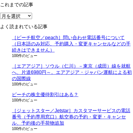
これまでの記事
ゴ
リ
こ
ー
れ
よく読まれている記事
ま
で
［ピーチ航空／peach］問い合わせ電話番号について
の
（日本語のみ対応、予約購入・変更キャンセルなどの手
記
続きはできません）
事
100件のビュー
［エアアジア］ソウル（仁川）－東京（成田）線を就航
へ、片道6980円～。エアアジア・ジャパン運航による初
の国際線
100件のビュー
ピーチの株主優待割引はある？
100件のビュー
［ジェットスター／Jetstar］カスタマーサービスの電話
番号（予約専用窓口）航空券の予約・変更・キャンセ
ル、予約後の手荷物追加
100件のビュー