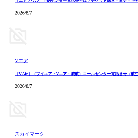
［エアソウル］予約センター電話番号は？チケット購入・変更・キ
2026/8/7
Vエア
［V Air］（ブイエア・Vエア・威航）コールセンター電話番号（
2026/8/7
スカイマーク