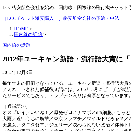
LCC格安航空会社を始め、国内線・国際線の飛行機チケッ
［LCCチケット激安購入！］格安航空会社の予約・申込
HOME
>
国内線の話題
>
国内線の話題
2012年ユーキャン新語・流行語大賞に
2012年12月3日
毎年年末の恒例となっている、ユーキャン新語・流行語大賞の2
ノミネートされた候補後50語には、2012年3月にピーチが就
たサービスでもあり、トップテン入りは濃厚となっています
［候補語50］
オスプレイ／いいね！／原発ゼロ／ナマポ／iPS細胞／もっ
大雨／近いうちに解散／東京ソラマチ／ワイルドだろぉ？／2
美魔女／タニタ食堂／ジュリー／決められない政治／体幹ト
／たかが電気のために／チーム力／休眠口座／キンドル／金