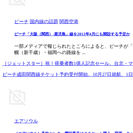
ピーチ
国内線の話題
関西空港
ピーチ「大阪（関西）‐鹿児島」線を2012年4月にも開設する予定か
一部メディアで報じられたところによると、ピーチが「大阪
幌（新千歳）・福岡への路線を ...
［ジェットスター］祝！搭乗者数1億人記念セール。台北・
ピーチ成田関西線チケット予約受付開始。10月27日就航、1
エアソウル