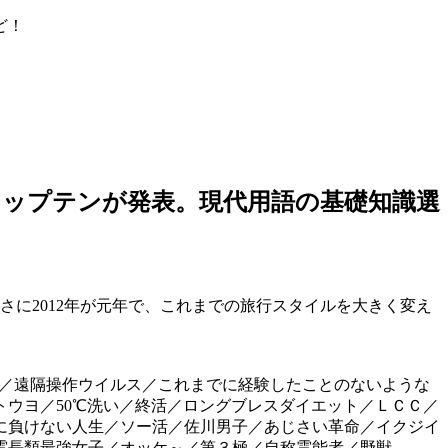
ど！
・トップテンが発表。現代用語の基礎知識選
まさに2012年が元年で、これまでの旅行スタイルを大きく変え
圧／遠隔操作ウイルス／これまでに経験したことのないような
トウヨ／50℃洗い／終活／ロングブレスダイエット／ＬＣＣ／
に負けない人生／ソー活／佐川男子／あじさい革命／イクジイ
霊長類最強女子／オッケ～／第３極／自称霊能者／野獣