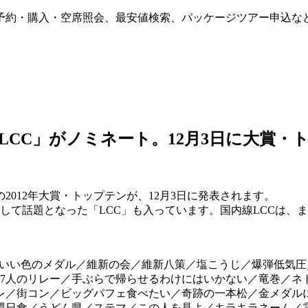
ト予約・購入・空席照会、最安値検索、パッケージツアー申込な
「LCC」がノミネート。12月3日に大賞
012年大賞・トップテンが、12月3日に発表されます。
航して話題となった「LCC」も入っています。国内線LCCは、
。
といい色のメダル／維新の会／維新八策／塩こうじ／爆弾低気
7人のリレー／手ぶらで帰らせるわけにはいかない／竜巻／ネ
レ／街コン／ビッグパフェ食べたい／奇跡の一本松／金メダル
環日食／うどん県／ステマ／この人を見よ／キラキラネーム／