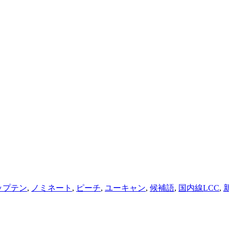
ップテン
,
ノミネート
,
ピーチ
,
ユーキャン
,
候補語
,
国内線LCC
,