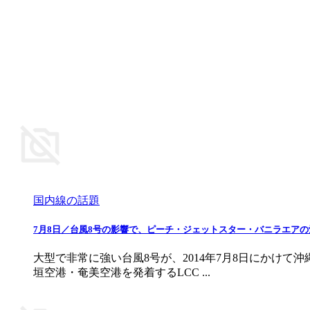
国内線の話題
7月8日／台風8号の影響で、ピーチ・ジェットスター・バニラエア
大型で非常に強い台風8号が、2014年7月8日にかけ
垣空港・奄美空港を発着するLCC ...