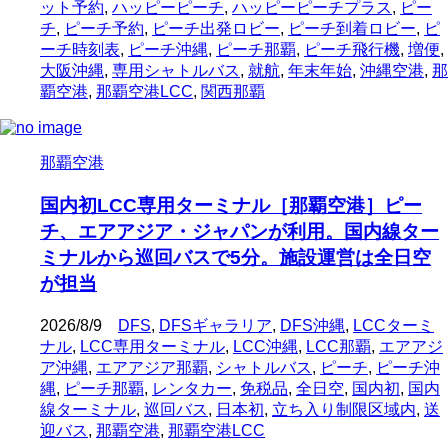
ット予約
,
ハッピーピーチ
,
ハッピーピーチプラス
,
ピー
チ
,
ピーチ予約
,
ピーチ出発ロビー
,
ピーチ到着ロビー
,
ピ
ーチ時刻表
,
ピーチ沖縄
,
ピーチ那覇
,
ピーチ飛行機
,
増便
,
大阪沖縄
,
専用シャトルバス
,
就航
,
年末年始
,
沖縄空港
,
那
覇空港
,
那覇空港LCC
,
関西那覇
那覇空港
国内初LCC専用ターミナル［那覇空港］ピー
チ、エアアジア・ジャパンが利用。国内線ター
ミナルから巡回バスで5分。施設運営は全日空
が担当
2026/8/9
DFS
,
DFSギャラリア
,
DFS沖縄
,
LCCターミ
ナル
,
LCC専用ターミナル
,
LCC沖縄
,
LCC那覇
,
エアアジ
ア沖縄
,
エアアジア那覇
,
シャトルバス
,
ピーチ
,
ピーチ沖
縄
,
ピーチ那覇
,
レンタカー
,
免税品
,
全日空
,
国内初
,
国内
線ターミナル
,
巡回バス
,
日本初
,
立ち入り制限区域内
,
送
迎バス
,
那覇空港
,
那覇空港LCC