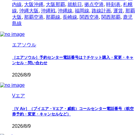
内線
,
大阪沖縄
,
大阪那覇
,
就航日
,
拠点空港
,
時刻表
,
札幌
線
,
沖縄大阪
,
沖縄戦
,
沖縄線
,
福岡線
,
路線計画
,
運賃
,
那覇
大阪
,
那覇空港
,
那覇線
,
長崎線
,
関西空港
,
関西那覇
,
鹿児
島線
エアソウル
［エアソウル］予約センター電話番号は？チケット購入・変更・キャ
ンセル・問い合わせ
2026/8/9
Vエア
［V Air］（ブイエア・Vエア・威航）コールセンター電話番号（航空
券予約・変更・キャンセルなど）
2026/8/9