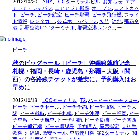
2012/10/20
ANA
,
LCCターミナルビル
,
お知らせ
,
エア
アジア・ジャパン
,
エアアジア那覇
,
オープン
,
コストカッ
ト
,
ピーチ
,
ピーチ航空
,
ピーチ那覇
,
ピーチ飛行機
,
フライ
ト情報
,
レンタカー
,
公式ホームページ
,
欠航
,
遅れ
,
那覇空
港
,
那覇空港LCCターミナル
,
那覇空港レンタカー
ピーチ
秋のビッグセール［ピーチ］沖縄線就航記念、
札幌・福岡・長崎・鹿児島・那覇－大阪（関
西）の各路線チケットが激安に。予約購入はお
早めに
2012/10/18
LCCターミナル
,
T2
,
ハッピーピーチプロモ
,
ピーチ
,
ピーチセール
,
ピーチ予約
,
ピーチ価格
,
ピーチ大
阪
,
ピーチ就航
,
ピーチ札幌
,
ピーチ沖縄
,
ピーチ福岡
,
ピー
チ空席
,
ピーチ航空
,
ピーチ那覇
,
ピーチ長崎
,
ピーチ関西
,
ピーチ飛行機
,
ピーチ鹿児島
,
予約購入
,
座席指定
,
支払手
数料
,
沖縄線
,
激安セール
,
空港使用料
,
第2ターミナル
,
関