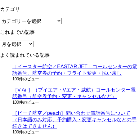
カテゴリー
カ
テ
これまでの記事
ゴ
リ
こ
ー
れ
よく読まれている記事
ま
で
［イースター航空／EASTAR JET］コールセンターの電
の
話番号、航空券の予約・フライト変更・払い戻し
記
100件のビュー
事
［V Air］（ブイエア・Vエア・威航）コールセンター電
話番号（航空券予約・変更・キャンセルなど）
100件のビュー
［ピーチ航空／peach］問い合わせ電話番号について
（日本語のみ対応、予約購入・変更キャンセルなどの手
続きはできません）
100件のビュー