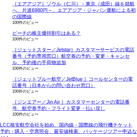
［エアアジア］ソウル（仁川）－東京（成田）線を就航
へ、片道6980円～。エアアジア・ジャパン運航による初
の国際線
100件のビュー
ピーチの株主優待割引はある？
100件のビュー
［ジェットスター／Jetstar］カスタマーサービスの電話
番号（予約専用窓口）航空券の予約・変更・キャンセ
ル、予約後の手荷物追加
100件のビュー
［ジェットブルー航空／JetBlue ］コールセンターの電
話番号（日本からの問い合わせ窓口）
100件のビュー
［ジンエアー／Jin Air ］カスタマーセンターの電話番
号、航空券予約・フライト変更・払い戻し
100件のビュー
LCC格安航空会社を始め、国内線・国際線の飛行機チケット
予約・購入・空席照会、最安値検索、パッケージツアー申込な