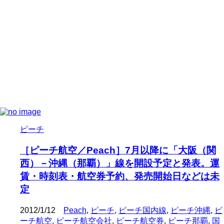
ピーチ
［ピーチ航空／Peach］7月以降に「大阪（関
西）－沖縄（那覇）」線を開設予定と発表。運
賃・時刻表・航空券予約、発売開始日などは未
定
2012/1/12
Peach
,
ピーチ
,
ピーチ国内線
,
ピーチ沖縄
,
ピ
ーチ航空
,
ピーチ航空会社
,
ピーチ航空券
,
ピーチ那覇
,
国