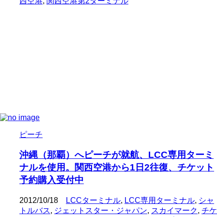
西空港
,
関西空港第2ターミナル
ピーチ
沖縄（那覇）へピーチが就航、LCC専用ターミ
ナルを使用。関西空港から1日2往復、チケット
予約購入受付中
2012/10/18
LCCターミナル
,
LCC専用ターミナル
,
シャ
トルバス
,
ジェットスター・ジャパン
,
スカイマーク
,
チケ