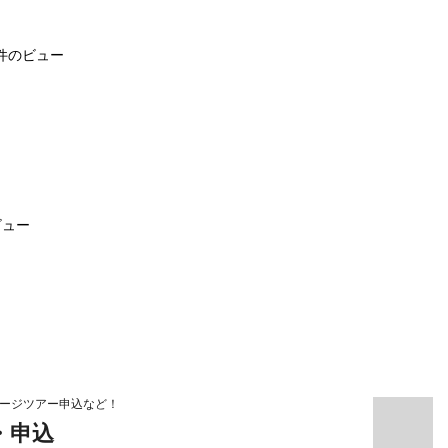
0件のビュー
ビュー
ケージツアー申込など！
・申込