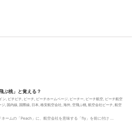
空飛ぶ桃」と覚える？
イン
,
ピチピチ
,
ピーチ
,
ピーチホームページ
,
ピーチー
,
ピーチ航空
,
ピーチ航空
ージ
,
国内線
,
国際線
,
日本
,
格安航空会社
,
海外
,
空飛ぶ桃
,
航空会社ピーチ
,
航空
ネームの「Peach」に、航空会社を意味する「fly」を前に付け ...