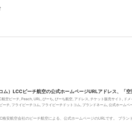
空
ドットコム）LCCピーチ航空の公式ホームページURLアドレス、「
CC航空ピーチ
,
Peach
,
URL
,
ぴーち
,
ぴーち航空
,
アドレス
,
チケット販売サイト
,
ドメ
ピーチ
,
フライピーチコム
,
フライピーチドットコム
,
ブランドネーム
,
公式ホームペ
） LCC格安航空会社のピーチ航空による、公式ホームページのURLです。 ブランド