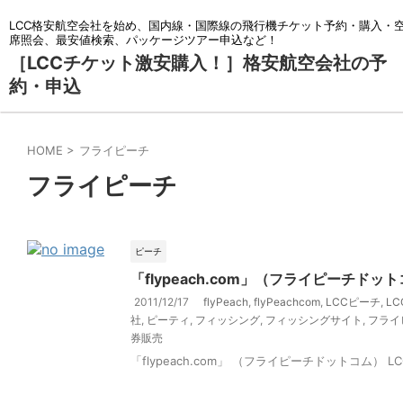
LCC格安航空会社を始め、国内線・国際線の飛行機チケット予約・購入・
席照会、最安値検索、パッケージツアー申込など！
［LCCチケット激安購入！］格安航空会社の予
約・申込
HOME
>
フライピーチ
フライピーチ
ピーチ
「flypeach.com」（フライピーチ
2011/12/17
flyPeach
,
flyPeachcom
,
LCCピーチ
,
L
社
,
ピーティ
,
フィッシング
,
フィッシングサイト
,
フライ
券販売
「flypeach.com」 （フライピーチドットコム