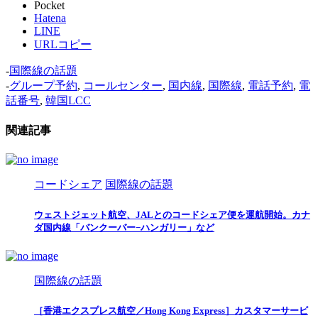
Pocket
Hatena
LINE
URLコピー
-
国際線の話題
-
グループ予約
,
コールセンター
,
国内線
,
国際線
,
電話予約
,
電
話番号
,
韓国LCC
関連記事
コードシェア
国際線の話題
ウェストジェット航空、JALとのコードシェア便を運航開始。カナ
ダ国内線「バンクーバー−ハンガリー」など
国際線の話題
［香港エクスプレス航空／Hong Kong Express］カスタマーサービ