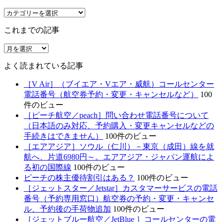
カ
テ
これまでの記事
ゴ
リ
こ
ー
れ
よく読まれている記事
ま
で
［V Air］（ブイエア・Vエア・威航）コールセンター
の
電話番号（航空券予約・変更・キャンセルなど）
100
記
件のビュー
事
［ピーチ航空／peach］問い合わせ電話番号について
（日本語のみ対応、予約購入・変更キャンセルなどの
手続きはできません）
100件のビュー
［エアアジア］ソウル（仁川）－東京（成田）線を就
航へ、片道6980円～。エアアジア・ジャパン運航によ
る初の国際線
100件のビュー
ピーチの株主優待割引はある？
100件のビュー
［ジェットスター／Jetstar］カスタマーサービスの電話
番号（予約専用窓口）航空券の予約・変更・キャンセ
ル、予約後の手荷物追加
100件のビュー
［ジェットブルー航空／JetBlue ］コールセンターの電