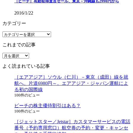
［ピーチ］有給取得宣言セール、東京－沖縄線も2990円から
2016/1/22
カテゴリー
カ
テ
これまでの記事
ゴ
リ
こ
ー
れ
よく読まれている記事
ま
で
［エアアジア］ソウル（仁川）－東京（成田）線を就
の
航へ、片道6980円～。エアアジア・ジャパン運航によ
記
る初の国際線
事
100件のビュー
ピーチの株主優待割引はある？
100件のビュー
［ジェットスター／Jetstar］カスタマーサービスの電話
番号（予約専用窓口）航空券の予約・変更・キャンセ