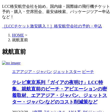
LCC格安航空会社を始め、国内線・国際線の飛行機チケット
予約・購入・空席照会、最安値検索、パッケージツアー申込
など！
［LCCチケット激安購入！］格安航空会社の予約・申込
HOME
>
就航直前
就航直前
エアアジア・ジャパン
ジェットスター
ピーチ
テレビ東京系列「ガイアの夜明け」LCC特
集。就航直前のピーチ・アビエーションの密
着取材、エアアジア・ジャパン、ジェットス
ター・ジャパンなどのコスト削減策など