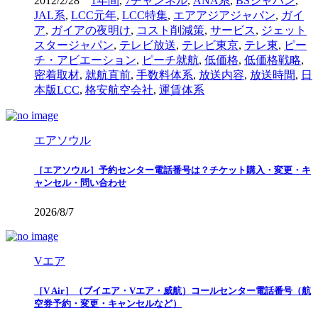
2012/2/28
1年間
,
7チャンネル
,
ANA系
,
BSジャパン
,
JAL系
,
LCC元年
,
LCC特集
,
エアアジアジャパン
,
ガイ
ア
,
ガイアの夜明け
,
コスト削減策
,
サービス
,
ジェット
スタージャパン
,
テレビ放送
,
テレビ東京
,
テレ東
,
ピー
チ・アビエーション
,
ピーチ就航
,
低価格
,
低価格戦略
,
密着取材
,
就航直前
,
手数料体系
,
放送内容
,
放送時間
,
日
本版LCC
,
格安航空会社
,
運賃体系
エアソウル
［エアソウル］予約センター電話番号は？チケット購入・変更・キ
ャンセル・問い合わせ
2026/8/7
Vエア
［V Air］（ブイエア・Vエア・威航）コールセンター電話番号（航
空券予約・変更・キャンセルなど）