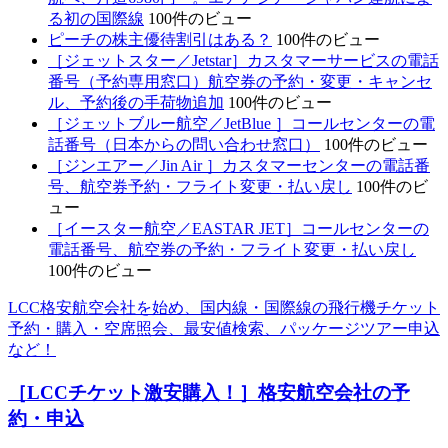
る初の国際線
100件のビュー
ピーチの株主優待割引はある？
100件のビュー
［ジェットスター／Jetstar］カスタマーサービスの電話
番号（予約専用窓口）航空券の予約・変更・キャンセ
ル、予約後の手荷物追加
100件のビュー
［ジェットブルー航空／JetBlue ］コールセンターの電
話番号（日本からの問い合わせ窓口）
100件のビュー
［ジンエアー／Jin Air ］カスタマーセンターの電話番
号、航空券予約・フライト変更・払い戻し
100件のビ
ュー
［イースター航空／EASTAR JET］コールセンターの
電話番号、航空券の予約・フライト変更・払い戻し
100件のビュー
LCC格安航空会社を始め、国内線・国際線の飛行機チケット
予約・購入・空席照会、最安値検索、パッケージツアー申込
など！
［LCCチケット激安購入！］格安航空会社の予
約・申込