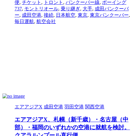
便
,
チケット
,
トロント
,
バンクーバー線
,
ボーイング
737
,
モントリオール
,
乗り継ぎ
,
大手
,
成田バンクーバ
ー
,
成田空港
,
接続
,
日本航空
,
東京
,
東京バンクーバー
,
毎日運航
,
航空会社
エアアジアX
成田空港
羽田空港
関西空港
エアアジアX、札幌（新千歳）・名古屋（中
部）・福岡のいずれかの空港に就航を検討。
クアラルンプール直行便