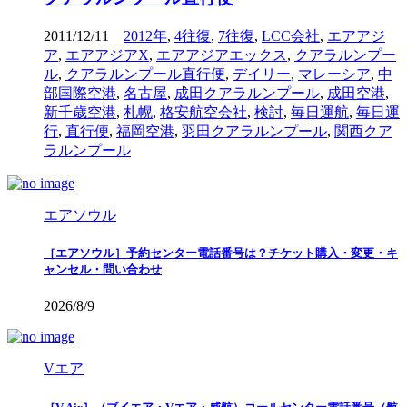
2011/12/11
2012年
,
4往復
,
7往復
,
LCC会社
,
エアアジ
ア
,
エアアジアX
,
エアアジアエックス
,
クアラルンプー
ル
,
クアラルンプール直行便
,
デイリー
,
マレーシア
,
中
部国際空港
,
名古屋
,
成田クアラルンプール
,
成田空港
,
新千歳空港
,
札幌
,
格安航空会社
,
検討
,
毎日運航
,
毎日運
行
,
直行便
,
福岡空港
,
羽田クアラルンプール
,
関西クア
ラルンプール
エアソウル
［エアソウル］予約センター電話番号は？チケット購入・変更・キ
ャンセル・問い合わせ
2026/8/9
Vエア