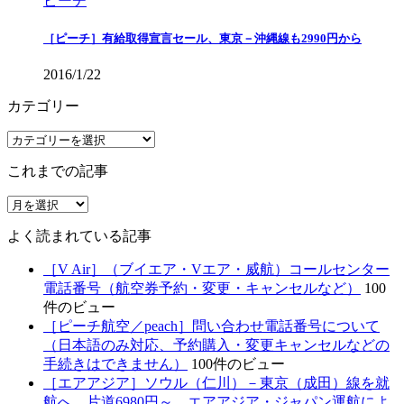
ピーチ
［ピーチ］有給取得宣言セール、東京－沖縄線も2990円から
2016/1/22
カテゴリー
カ
テ
これまでの記事
ゴ
リ
こ
ー
れ
よく読まれている記事
ま
で
［V Air］（ブイエア・Vエア・威航）コールセンター
の
電話番号（航空券予約・変更・キャンセルなど）
100
記
件のビュー
事
［ピーチ航空／peach］問い合わせ電話番号について
（日本語のみ対応、予約購入・変更キャンセルなどの
手続きはできません）
100件のビュー
［エアアジア］ソウル（仁川）－東京（成田）線を就
航へ、片道6980円～。エアアジア・ジャパン運航によ