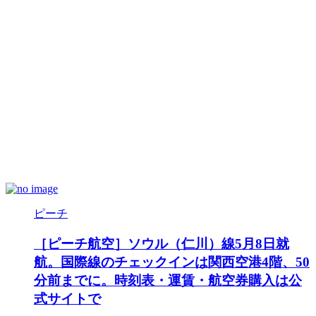
ピーチ
［ピーチ航空］ソウル（仁川）線5月8日就
航。国際線のチェックインは関西空港4階、50
分前までに。時刻表・運賃・航空券購入は公
式サイトで