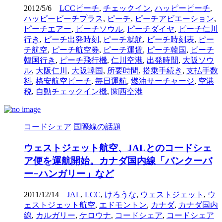
2012/5/6
LCCピーチ
,
チェックイン
,
ハッピーピーチ
,
ハッピーピーチプラス
,
ピーチ
,
ピーチアビエーション
,
ピーチエアー
,
ピーチソウル
,
ピーチダイヤ
,
ピーチ仁川
行き
,
ピーチ出発時刻
,
ピーチ就航
,
ピーチ時刻表
,
ピー
チ航空
,
ピーチ航空券
,
ピーチ運賃
,
ピーチ韓国
,
ピーチ
韓国行き
,
ピーチ飛行機
,
仁川空港
,
出発時間
,
大阪ソウ
ル
,
大阪仁川
,
大阪韓国
,
所要時間
,
搭乗手続き
,
支払手数
料
,
格安航空ピーチ
,
毎日運航
,
燃油サーチャージ
,
空港
税
,
自動チェックイン機
,
関西空港
コードシェア
国際線の話題
ウェストジェット航空、JALとのコードシェ
ア便を運航開始。カナダ国内線「バンクーバ
ー−ハンガリー」など
2011/12/14
JAL
,
LCC
,
けろうな
,
ウェストジェット
,
ウ
ェストジェット航空
,
エドモントン
,
カナダ
,
カナダ国内
線
,
カルガリー
,
ケロウナ
,
コードシェア
,
コードシェア