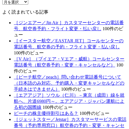
こ
ー
れ
よく読まれている記事
ま
で
［ジンエアー／Jin Air ］カスタマーセンターの電話番
の
号、航空券予約・フライト変更・払い戻し
100件のビ
記
ュー
事
［イースター航空／EASTAR JET］コールセンターの
電話番号、航空券の予約・フライト変更・払い戻し
100件のビュー
［V Air］（ブイエア・Vエア・威航）コールセンター
電話番号（航空券予約・変更・キャンセルなど）
100
件のビュー
［ピーチ航空／peach］問い合わせ電話番号について
（日本語のみ対応、予約購入・変更キャンセルなどの
手続きはできません）
100件のビュー
［エアアジア］ソウル（仁川）－東京（成田）線を就
航へ、片道6980円～。エアアジア・ジャパン運航によ
る初の国際線
100件のビュー
ピーチの株主優待割引はある？
100件のビュー
［ジェットスター／Jetstar］カスタマーサービスの電話
番号（予約専用窓口）航空券の予約・変更・キャンセ