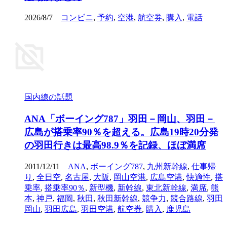
2026/8/7
コンビニ
,
予約
,
空港
,
航空券
,
購入
,
電話
国内線の話題
ANA「ボーイング787」羽田－岡山、羽田－
広島が搭乗率90％を超える。広島19時20分発
の羽田行きは最高98.9％を記録、ほぼ満席
2011/12/11
ANA
,
ボーイング787
,
九州新幹線
,
仕事帰
り
,
全日空
,
名古屋
,
大阪
,
岡山空港
,
広島空港
,
快適性
,
搭
乗率
,
搭乗率90％
,
新型機
,
新幹線
,
東北新幹線
,
満席
,
熊
本
,
神戸
,
福岡
,
秋田
,
秋田新幹線
,
競争力
,
競合路線
,
羽田
岡山
,
羽田広島
,
羽田空港
,
航空券
,
購入
,
鹿児島