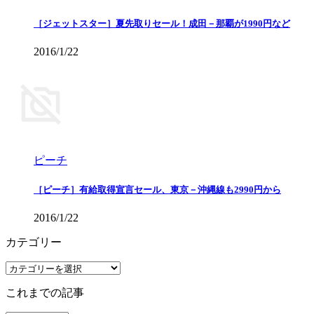
［ジェットスター］夏先取りセール！成田－那覇が1990円など
2016/1/22
ピーチ
［ピーチ］有給取得宣言セール、東京－沖縄線も2990円から
2016/1/22
カテゴリー
カ
テ
これまでの記事
ゴ
リ