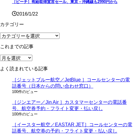
［ピーチ］有給取得宣言セール、東京－沖縄線も2990円から
2016/1/22
カテゴリー
カ
テ
これまでの記事
ゴ
リ
こ
ー
れ
よく読まれている記事
ま
で
［ジェットブルー航空／JetBlue ］コールセンターの電
の
話番号（日本からの問い合わせ窓口）
記
100件のビュー
事
［ジンエアー／Jin Air ］カスタマーセンターの電話番
号、航空券予約・フライト変更・払い戻し
100件のビュー
［イースター航空／EASTAR JET］コールセンターの電
話番号、航空券の予約・フライト変更・払い戻し