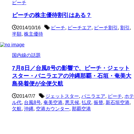
ピーチ
ピーチの株主優待割引はある？
2014/10/16
ピーチ
,
ピーチエア
,
ピーチ割引
,
割引
,
半額
,
株主優待
国内線の話題
7月8日／台風8号の影響で、ピーチ・ジェット
スター・バニラエアの沖縄那覇・石垣・奄美大
島発着便が全便欠航
2014/7/7
ジェットスター
,
バニラエア
,
ピーチ
,
ホテ
ル代
,
台風8号
,
奄美空港
,
悪天候
,
払戻
,
振替
,
新石垣空港
,
欠航
,
沖縄
,
空港カウンター
,
那覇空港