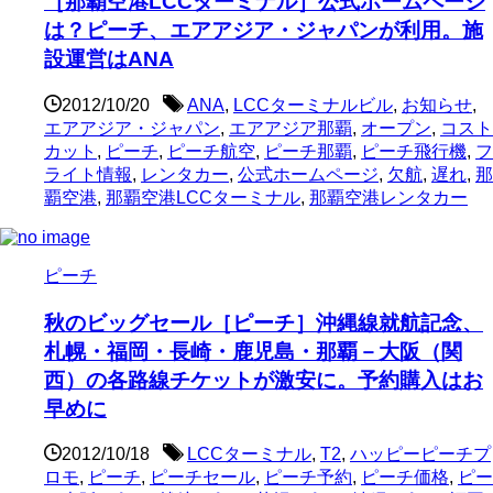
［那覇空港LCCターミナル］公式ホームページ
は？ピーチ、エアアジア・ジャパンが利用。施
設運営はANA
2012/10/20
ANA
,
LCCターミナルビル
,
お知らせ
,
エアアジア・ジャパン
,
エアアジア那覇
,
オープン
,
コスト
カット
,
ピーチ
,
ピーチ航空
,
ピーチ那覇
,
ピーチ飛行機
,
フ
ライト情報
,
レンタカー
,
公式ホームページ
,
欠航
,
遅れ
,
那
覇空港
,
那覇空港LCCターミナル
,
那覇空港レンタカー
ピーチ
秋のビッグセール［ピーチ］沖縄線就航記念、
札幌・福岡・長崎・鹿児島・那覇－大阪（関
西）の各路線チケットが激安に。予約購入はお
早めに
2012/10/18
LCCターミナル
,
T2
,
ハッピーピーチプ
ロモ
,
ピーチ
,
ピーチセール
,
ピーチ予約
,
ピーチ価格
,
ピー