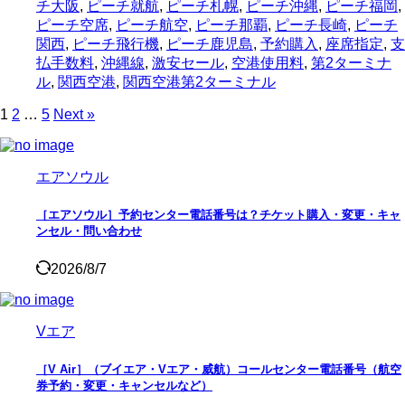
チ大阪
,
ピーチ就航
,
ピーチ札幌
,
ピーチ沖縄
,
ピーチ福岡
,
ピーチ空席
,
ピーチ航空
,
ピーチ那覇
,
ピーチ長崎
,
ピーチ
関西
,
ピーチ飛行機
,
ピーチ鹿児島
,
予約購入
,
座席指定
,
支
払手数料
,
沖縄線
,
激安セール
,
空港使用料
,
第2ターミナ
ル
,
関西空港
,
関西空港第2ターミナル
1
2
…
5
Next »
エアソウル
［エアソウル］予約センター電話番号は？チケット購入・変更・キャ
ンセル・問い合わせ
2026/8/7
Vエア
［V Air］（ブイエア・Vエア・威航）コールセンター電話番号（航空
券予約・変更・キャンセルなど）