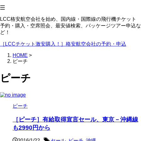
LCC格安航空会社を始め、国内線・国際線の飛行機チケット
予約・購入・空席照会、最安値検索、パッケージツアー申込な
ど！
［LCCチケット激安購入！］格安航空会社の予約・申込
HOME
>
ピーチ
ピーチ
ピーチ
［ピーチ］有給取得宣言セール、東京－沖縄線
も2990円から
2016/1/22
セール
,
ピーチ
,
沖縄