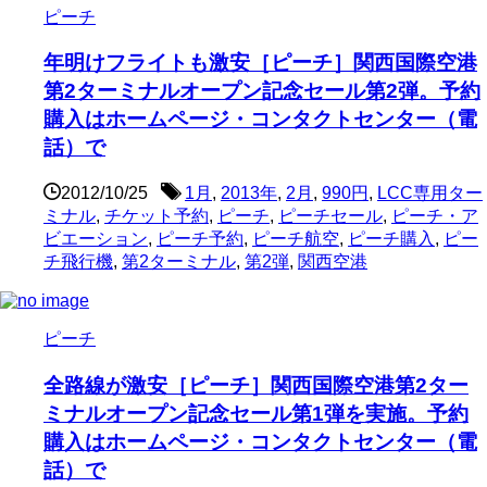
ピーチ
年明けフライトも激安［ピーチ］関西国際空港
第2ターミナルオープン記念セール第2弾。予約
購入はホームページ・コンタクトセンター（電
話）で
2012/10/25
1月
,
2013年
,
2月
,
990円
,
LCC専用ター
ミナル
,
チケット予約
,
ピーチ
,
ピーチセール
,
ピーチ・ア
ビエーション
,
ピーチ予約
,
ピーチ航空
,
ピーチ購入
,
ピー
チ飛行機
,
第2ターミナル
,
第2弾
,
関西空港
ピーチ
全路線が激安［ピーチ］関西国際空港第2ター
ミナルオープン記念セール第1弾を実施。予約
購入はホームページ・コンタクトセンター（電
話）で