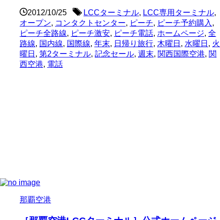
2012/10/25
LCCターミナル
,
LCC専用ターミナル
,
オープン
,
コンタクトセンター
,
ピーチ
,
ピーチ予約購入
,
ピーチ全路線
,
ピーチ激安
,
ピーチ電話
,
ホームページ
,
全
路線
,
国内線
,
国際線
,
年末
,
日帰り旅行
,
木曜日
,
水曜日
,
火
曜日
,
第2ターミナル
,
記念セール
,
週末
,
関西国際空港
,
関
西空港
,
電話
那覇空港