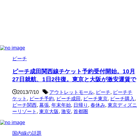
ピーチ
ピーチ成田関西線チケット予約受付開始。10月
27日就航、1日2往復。東京と大阪が激安運賃で
2013/7/10
アウトレットモール
,
ピーチ
,
ピーチチ
ケット
,
ピーチ予約
,
ピーチ成田
,
ピーチ東京
,
ピーチ購入
,
ピーチ関西
,
幕張
,
年末年始
,
日帰り
,
春休み
,
東京ディズニ
ーリゾート
,
東京大阪
,
激安
,
首都圏
国内線の話題