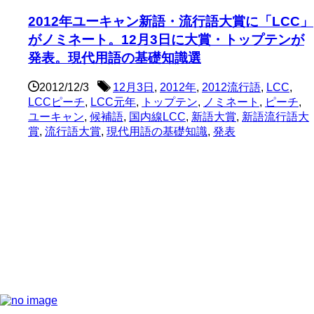
2012年ユーキャン新語・流行語大賞に「LCC」
がノミネート。12月3日に大賞・トップテンが
発表。現代用語の基礎知識選
2012/12/3
12月3日
,
2012年
,
2012流行語
,
LCC
,
LCCピーチ
,
LCC元年
,
トップテン
,
ノミネート
,
ピーチ
,
ユーキャン
,
候補語
,
国内線LCC
,
新語大賞
,
新語流行語大
賞
,
流行語大賞
,
現代用語の基礎知識
,
発表