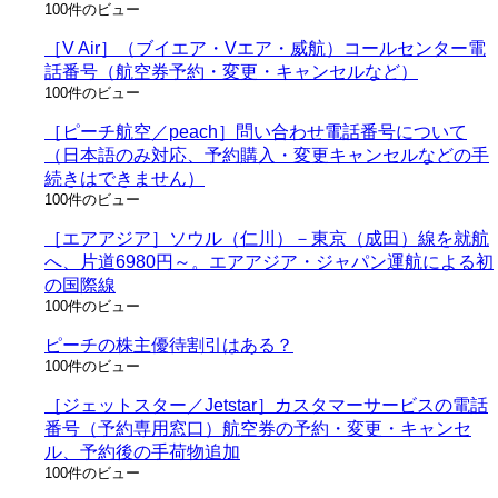
100件のビュー
［V Air］（ブイエア・Vエア・威航）コールセンター電
話番号（航空券予約・変更・キャンセルなど）
100件のビュー
［ピーチ航空／peach］問い合わせ電話番号について
（日本語のみ対応、予約購入・変更キャンセルなどの手
続きはできません）
100件のビュー
［エアアジア］ソウル（仁川）－東京（成田）線を就航
へ、片道6980円～。エアアジア・ジャパン運航による初
の国際線
100件のビュー
ピーチの株主優待割引はある？
100件のビュー
［ジェットスター／Jetstar］カスタマーサービスの電話
番号（予約専用窓口）航空券の予約・変更・キャンセ
ル、予約後の手荷物追加
100件のビュー