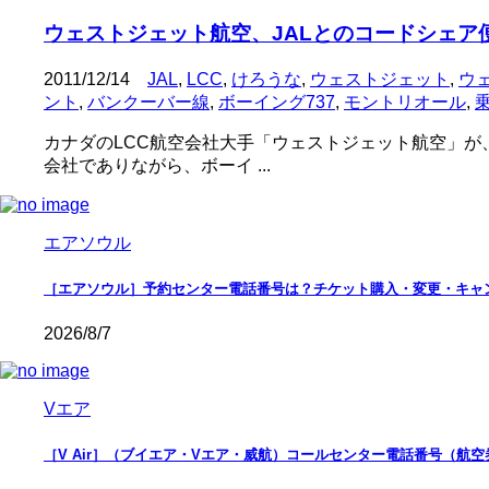
ウェストジェット航空、JALとのコードシェア
2011/12/14
JAL
,
LCC
,
けろうな
,
ウェストジェット
,
ウ
ント
,
バンクーバー線
,
ボーイング737
,
モントリオール
,
カナダのLCC航空会社大手「ウェストジェット航空」が、
会社でありながら、ボーイ ...
エアソウル
［エアソウル］予約センター電話番号は？チケット購入・変更・キャ
2026/8/7
Vエア
［V Air］（ブイエア・Vエア・威航）コールセンター電話番号（航