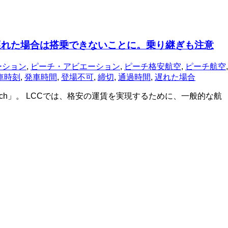
遅れた場合は搭乗できないことに。乗り継ぎも注意
ーション
,
ピーチ・アビエーション
,
ピーチ格安航空
,
ピーチ航空
,
車時刻
,
発車時間
,
登場不可
,
締切
,
通過時間
,
遅れた場合
ach」。 LCCでは、格安の運賃を実現するために、一般的な航