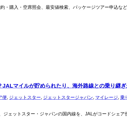
予約・購入・空席照会、最安値検索、パッケージツアー申込な
？JALマイルが貯められたり、海外路線との乗り継
ア便
,
ジェットスター
,
ジェットスタージャパン
,
マイレージ
,
乗
、ジェットスター・ジャパンの国内線を、JALがコードシェア