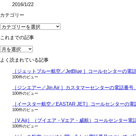
2016/1/22
カテゴリー
カ
テ
これまでの記事
ゴ
リ
こ
ー
れ
よく読まれている記事
ま
で
［ジェットブルー航空／JetBlue ］コールセンターの
の
100件のビュー
記
事
［ジンエアー／Jin Air ］カスタマーセンターの電話
100件のビュー
［イースター航空／EASTAR JET］コールセンター
100件のビュー
［V Air］（ブイエア・Vエア・威航）コールセンター
100件のビュー