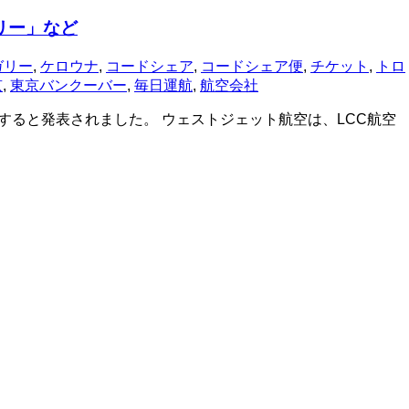
リー」など
ガリー
,
ケロウナ
,
コードシェア
,
コードシェア便
,
チケット
,
トロ
京
,
東京バンクーバー
,
毎日運航
,
航空会社
始すると発表されました。 ウェストジェット航空は、LCC航空