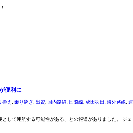
ど！
ぎが便利に
り換え
,
乗り継ぎ
,
出資
,
国内路線
,
国際線
,
成田羽田
,
海外路線
,
運
便として運航する可能性がある、との報道がありました。 ジェ