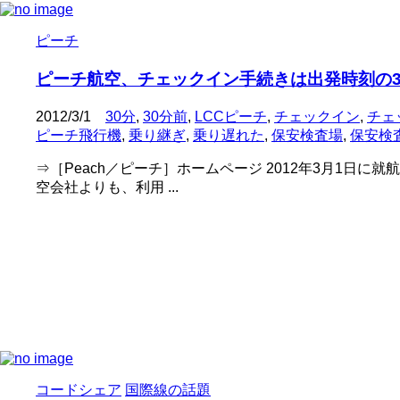
ピーチ
ピーチ航空、チェックイン手続きは出発時刻の
2012/3/1
30分
,
30分前
,
LCCピーチ
,
チェックイン
,
チェ
ピーチ飛行機
,
乗り継ぎ
,
乗り遅れた
,
保安検査場
,
保安検
⇒［Peach／ピーチ］ホームページ 2012年3月1日
空会社よりも、利用 ...
コードシェア
国際線の話題