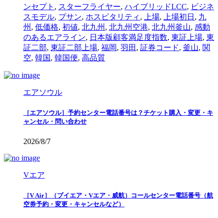
ンセプト
,
スターフライヤー
,
ハイブリッドLCC
,
ビジネ
スモデル
,
プサン
,
ホスピタリティ
,
上場
,
上場初日
,
九
州
,
低価格
,
初値
,
北九州
,
北九州空港
,
北九州釜山
,
感動
のあるエアライン
,
日本版顧客満足度指数
,
東証上場
,
東
証二部
,
東証二部上場
,
福岡
,
羽田
,
証券コード
,
釜山
,
関
空
,
韓国
,
韓国便
,
高品質
エアソウル
［エアソウル］予約センター電話番号は？チケット購入・変更・キ
ャンセル・問い合わせ
2026/8/7
Vエア
［V Air］（ブイエア・Vエア・威航）コールセンター電話番号（航
空券予約・変更・キャンセルなど）