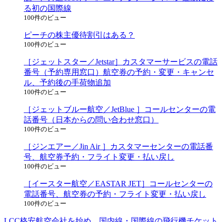
る初の国際線
100件のビュー
ピーチの株主優待割引はある？
100件のビュー
［ジェットスター／Jetstar］カスタマーサービスの電話
番号（予約専用窓口）航空券の予約・変更・キャンセ
ル、予約後の手荷物追加
100件のビュー
［ジェットブルー航空／JetBlue ］コールセンターの電
話番号（日本からの問い合わせ窓口）
100件のビュー
［ジンエアー／Jin Air ］カスタマーセンターの電話番
号、航空券予約・フライト変更・払い戻し
100件のビュー
［イースター航空／EASTAR JET］コールセンターの
電話番号、航空券の予約・フライト変更・払い戻し
100件のビュー
LCC格安航空会社を始め、国内線・国際線の飛行機チケット