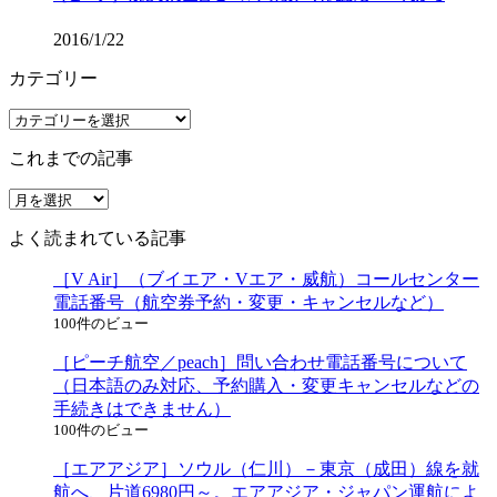
2016/1/22
カテゴリー
カ
テ
これまでの記事
ゴ
リ
こ
ー
れ
よく読まれている記事
ま
で
［V Air］（ブイエア・Vエア・威航）コールセンター
の
電話番号（航空券予約・変更・キャンセルなど）
記
100件のビュー
事
［ピーチ航空／peach］問い合わせ電話番号について
（日本語のみ対応、予約購入・変更キャンセルなどの
手続きはできません）
100件のビュー
［エアアジア］ソウル（仁川）－東京（成田）線を就
航へ、片道6980円～。エアアジア・ジャパン運航によ