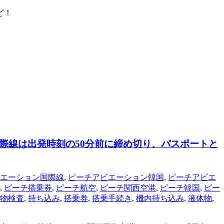
ど！
際線は出発時刻の50分前に締め切り、パスポートと
エーション国際線
,
ピーチアビエーション韓国
,
ピーチアビエ
,
ピーチ搭乗券
,
ピーチ航空
,
ピーチ関西空港
,
ピーチ韓国
,
ピー
物検査
,
持ち込み
,
搭乗券
,
搭乗手続き
,
機内持ち込み
,
液体物
,