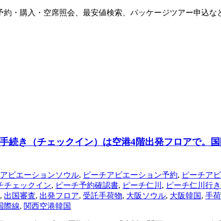
ト予約・購入・空席照会、最安値検索、パッケージツアー申込な
手続き（チェックイン）は空港4階出発フロアで。国
アビエーションソウル
,
ピーチアビエーション予約
,
ピーチアビ
チチェックイン
,
ピーチ予約確認書
,
ピーチ仁川
,
ピーチ仁川行き
,
出国審査
,
出発フロア
,
受託手荷物
,
大阪ソウル
,
大阪韓国
,
手荷
国際線
,
関西空港韓国