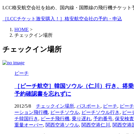
LCC格安航空会社を始め、国内線・国際線の飛行機チケッ
［LCCチケット激安購入！］格安航空会社の予約・申込
HOME
>
チェックイン場所
チェックイン場所
ピーチ
［ピーチ航空］韓国ソウル（仁川）行き、搭乗
予約確認書を忘れずに
2012/5/8
チェックイン場所
,
パスポート
,
ピーチ
,
ピーチ
ーション飛行機
,
ピーチソウル
,
ピーチソウル行き
,
ピー
チ韓国行き
,
ピーチ飛行機
,
乗り遅れ
,
予約番号
,
保安検査
重量オーバー
,
関西空港ソウル
,
関西空港仁川
,
関西空港