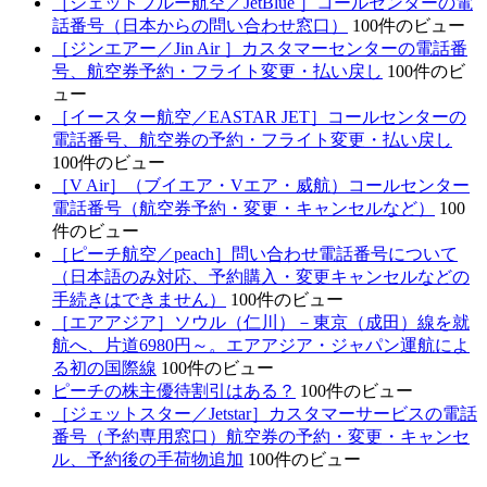
［ジェットブルー航空／JetBlue ］コールセンターの電
の
話番号（日本からの問い合わせ窓口）
100件のビュー
記
［ジンエアー／Jin Air ］カスタマーセンターの電話番
事
号、航空券予約・フライト変更・払い戻し
100件のビ
ュー
［イースター航空／EASTAR JET］コールセンターの
電話番号、航空券の予約・フライト変更・払い戻し
100件のビュー
［V Air］（ブイエア・Vエア・威航）コールセンター
電話番号（航空券予約・変更・キャンセルなど）
100
件のビュー
［ピーチ航空／peach］問い合わせ電話番号について
（日本語のみ対応、予約購入・変更キャンセルなどの
手続きはできません）
100件のビュー
［エアアジア］ソウル（仁川）－東京（成田）線を就
航へ、片道6980円～。エアアジア・ジャパン運航によ
る初の国際線
100件のビュー
ピーチの株主優待割引はある？
100件のビュー
［ジェットスター／Jetstar］カスタマーサービスの電話
番号（予約専用窓口）航空券の予約・変更・キャンセ
ル、予約後の手荷物追加
100件のビュー