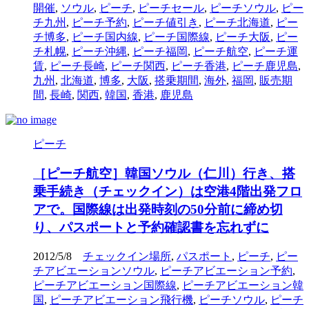
開催
,
ソウル
,
ピーチ
,
ピーチセール
,
ピーチソウル
,
ピー
チ九州
,
ピーチ予約
,
ピーチ値引き
,
ピーチ北海道
,
ピー
チ博多
,
ピーチ国内線
,
ピーチ国際線
,
ピーチ大阪
,
ピー
チ札幌
,
ピーチ沖縄
,
ピーチ福岡
,
ピーチ航空
,
ピーチ運
賃
,
ピーチ長崎
,
ピーチ関西
,
ピーチ香港
,
ピーチ鹿児島
,
九州
,
北海道
,
博多
,
大阪
,
搭乗期間
,
海外
,
福岡
,
販売期
間
,
長崎
,
関西
,
韓国
,
香港
,
鹿児島
ピーチ
［ピーチ航空］韓国ソウル（仁川）行き、搭
乗手続き（チェックイン）は空港4階出発フロ
アで。国際線は出発時刻の50分前に締め切
り、パスポートと予約確認書を忘れずに
2012/5/8
チェックイン場所
,
パスポート
,
ピーチ
,
ピー
チアビエーションソウル
,
ピーチアビエーション予約
,
ピーチアビエーション国際線
,
ピーチアビエーション韓
国
,
ピーチアビエーション飛行機
,
ピーチソウル
,
ピーチ