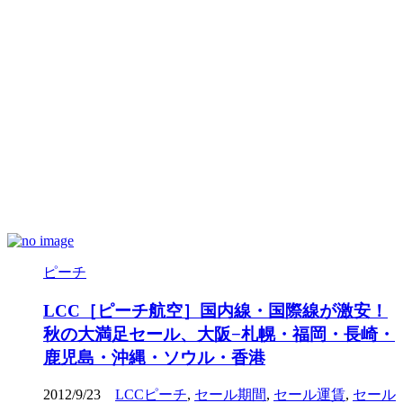
ピーチ
LCC［ピーチ航空］国内線・国際線が激安！
秋の大満足セール、大阪−札幌・福岡・長崎・
鹿児島・沖縄・ソウル・香港
2012/9/23
LCCピーチ
,
セール期間
,
セール運賃
,
セール