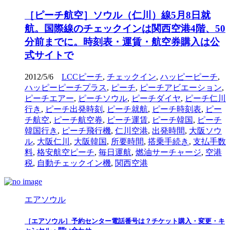
［ピーチ航空］ソウル（仁川）線5月8日就
航。国際線のチェックインは関西空港4階、50
分前までに。時刻表・運賃・航空券購入は公
式サイトで
2012/5/6
LCCピーチ
,
チェックイン
,
ハッピーピーチ
,
ハッピーピーチプラス
,
ピーチ
,
ピーチアビエーション
,
ピーチエアー
,
ピーチソウル
,
ピーチダイヤ
,
ピーチ仁川
行き
,
ピーチ出発時刻
,
ピーチ就航
,
ピーチ時刻表
,
ピー
チ航空
,
ピーチ航空券
,
ピーチ運賃
,
ピーチ韓国
,
ピーチ
韓国行き
,
ピーチ飛行機
,
仁川空港
,
出発時間
,
大阪ソウ
ル
,
大阪仁川
,
大阪韓国
,
所要時間
,
搭乗手続き
,
支払手数
料
,
格安航空ピーチ
,
毎日運航
,
燃油サーチャージ
,
空港
税
,
自動チェックイン機
,
関西空港
エアソウル
［エアソウル］予約センター電話番号は？チケット購入・変更・キ