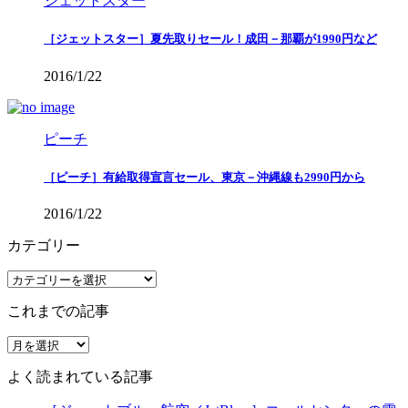
ジェットスター
［ジェットスター］夏先取りセール！成田－那覇が1990円など
2016/1/22
ピーチ
［ピーチ］有給取得宣言セール、東京－沖縄線も2990円から
2016/1/22
カテゴリー
カ
テ
これまでの記事
ゴ
リ
こ
ー
れ
よく読まれている記事
ま
で