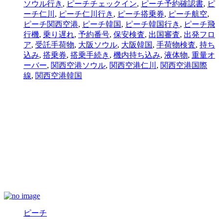
ソウル行き
,
ピーチチェックイン
,
ピーチ予約確認書
,
ピ
ーチ仁川
,
ピーチ仁川行き
,
ピーチ搭乗券
,
ピーチ航空
,
ピーチ関西空港
,
ピーチ韓国
,
ピーチ韓国行き
,
ピーチ飛
行機
,
乗り遅れ
,
予約番号
,
保安検査
,
出国審査
,
出発フロ
ア
,
受託手荷物
,
大阪ソウル
,
大阪韓国
,
手荷物検査
,
持ち
込み
,
搭乗券
,
搭乗手続き
,
機内持ち込み
,
液体物
,
重量オ
ーバー
,
関西空港ソウル
,
関西空港仁川
,
関西空港国際
線
,
関西空港韓国
ピーチ