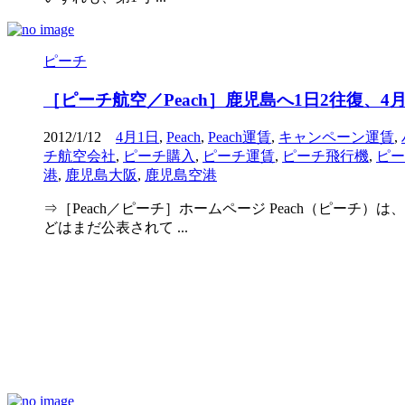
ピーチ
［ピーチ航空／Peach］鹿児島へ1日2往復
2012/1/12
4月1日
,
Peach
,
Peach運賃
,
キャンペーン運賃
,
チ航空会社
,
ピーチ購入
,
ピーチ運賃
,
ピーチ飛行機
,
ピー
港
,
鹿児島大阪
,
鹿児島空港
⇒［Peach／ピーチ］ホームページ Peach（ピーチ
どはまだ公表されて ...