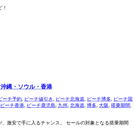
ど！
・沖縄・ソウル・香港
ピーチ予約
,
ピーチ値引き
,
ピーチ北海道
,
ピーチ博多
,
ピーチ国
ピーチ香港
,
ピーチ鹿児島
,
九州
,
北海道
,
博多
,
大阪
,
搭乗期間
,
トが、激安で手に入るチャンス。 セールの対象となる搭乗期間