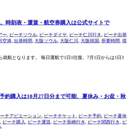
に。時刻表・運賃・航空券購入は公式サイトで
アー
,
ピーチソウル
,
ピーチダイヤ
,
ピーチ仁川行き
,
ピーチ出発
川空港
,
出発時間
,
大阪ソウル
,
大阪仁川
,
大阪韓国
,
所要時間
,
搭
ら就航となります。 毎日運航で1日1往復、7月1日からは1日3
約購入は10月27日分まで可能、夏休み・お盆・秋
ーチアビエーション
,
ピーチチケット
,
ピーチ予約
,
ピーチ夏休
,
ピーチ購入
,
ピーチ運賃
,
ピーチ長崎行き
,
ピーチ関西行き
,
ピ
チ