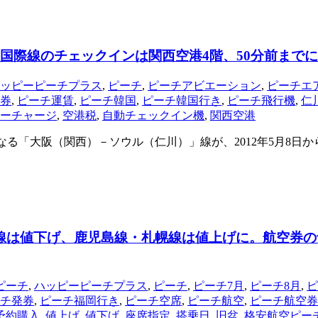
。国際線のチェックインは関西空港4階、50分前まで
ッピーピーチプラス
,
ピーチ
,
ピーチアビエーション
,
ピーチエ
券
,
ピーチ運賃
,
ピーチ韓国
,
ピーチ韓国行き
,
ピーチ飛行機
,
仁
ーチャージ
,
空港税
,
自動チェックイン機
,
関西空港
なる「大阪（関西）－ソウル（仁川）」線が、2012年5月8日か
線は値下げ、鹿児島線・札幌線は値上げに。航空券の予
ピーチ
,
ハッピーピーチプラス
,
ピーチ
,
ピーチ7月
,
ピーチ8月
,
ピ
チ発券
,
ピーチ福岡行き
,
ピーチ空席
,
ピーチ航空
,
ピーチ航空券
予約購入
,
値上げ
,
値下げ
,
座席指定
,
搭乗日
,
旧盆
,
格安航空ピー