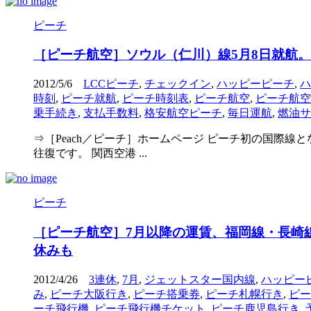
ピーチ
［ピーチ航空］ソウル（仁川）線5月8日就航
2012/5/6
LCCピーチ
,
チェックイン
,
ハッピーピーチ
,
ハ
時刻
,
ピーチ就航
,
ピーチ時刻表
,
ピーチ航空
,
ピーチ航空
乗手続き
,
支払手数料
,
格安航空ピーチ
,
毎日運航
,
燃油サ
⇒［Peach／ピーチ］ホームページ ピーチ初の国際線と
往復です。 関西空港 ...
ピーチ
［ピーチ航空］7月以降の運賃、福岡線・長崎
休みも
2012/4/26
3連休
,
7月
,
ジェットスター国内線
,
ハッピー
み
,
ピーチ大阪行き
,
ピーチ搭乗券
,
ピーチ札幌行き
,
ピー
ーチ飛行機
,
ピーチ飛行機チケット
,
ピーチ鹿児島行き
,