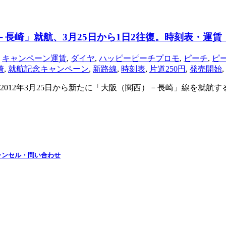
）－長崎」就航、3月25日から1日2往復。時刻表・運
,
キャンペーン運賃
,
ダイヤ
,
ハッピーピーチプロモ
,
ピーチ
,
ピ
崎
,
就航記念キャンペーン
,
新路線
,
時刻表
,
片道250円
,
発売開始
,
）は、2012年3月25日から新たに「大阪（関西）－長崎」線を就
ャンセル・問い合わせ