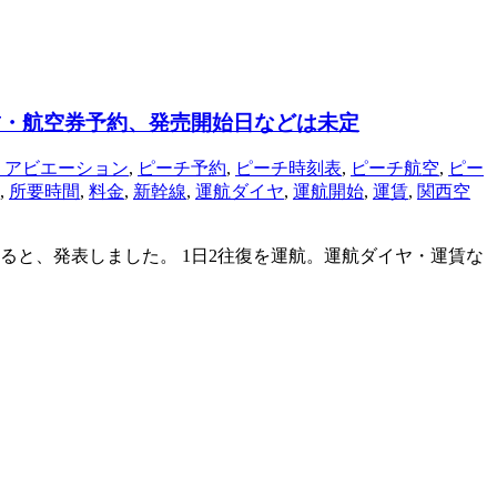
運賃・航空券予約、発売開始日などは未定
・アビエーション
,
ピーチ予約
,
ピーチ時刻表
,
ピーチ航空
,
ピー
,
所要時間
,
料金
,
新幹線
,
運航ダイヤ
,
運航開始
,
運賃
,
関西空
航すると、発表しました。 1日2往復を運航。運航ダイヤ・運賃な