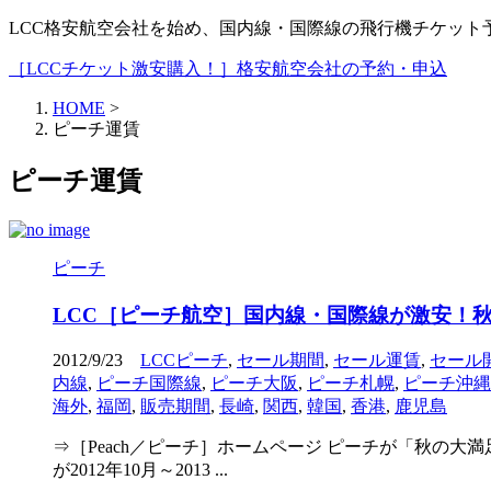
LCC格安航空会社を始め、国内線・国際線の飛行機チケッ
［LCCチケット激安購入！］格安航空会社の予約・申込
HOME
>
ピーチ運賃
ピーチ運賃
ピーチ
LCC［ピーチ航空］国内線・国際線が激安！
2012/9/23
LCCピーチ
,
セール期間
,
セール運賃
,
セール
内線
,
ピーチ国際線
,
ピーチ大阪
,
ピーチ札幌
,
ピーチ沖縄
海外
,
福岡
,
販売期間
,
長崎
,
関西
,
韓国
,
香港
,
鹿児島
⇒［Peach／ピーチ］ホームページ ピーチが「秋の
が2012年10月～2013 ...