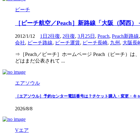
ピーチ
［ピーチ航空／Peach］新路線「大阪（関西
2012/1/12
1日2往復
,
2往復
,
3月25日
,
Peach
,
Peach新路線
会社
,
ピーチ路線
,
ピーチ運賃
,
ピーチ長崎
,
九州
,
大阪長
⇒［Peach／ピーチ］ホームページ Peach（ピーチ
どはまだ公表されて ...
エアソウル
［エアソウル］予約センター電話番号は？チケット購入・変更・キ
2026/8/8
Vエア