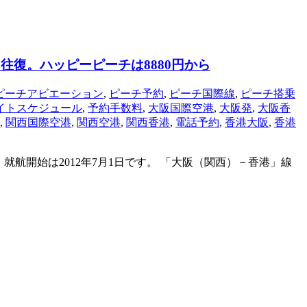
往復。ハッピーピーチは8880円から
ピーチアビエーション
,
ピーチ予約
,
ピーチ国際線
,
ピーチ搭乗
イトスケジュール
,
予約手数料
,
大阪国際空港
,
大阪発
,
大阪香
,
関西国際空港
,
関西空港
,
関西香港
,
電話予約
,
香港大阪
,
香港
就航開始は2012年7月1日です。 「大阪（関西）－香港」線