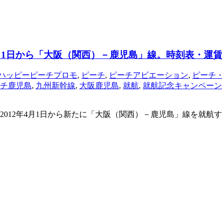
、4月1日から「大阪（関西）－鹿児島」線。時刻表・
ハッピーピーチプロモ
,
ピーチ
,
ピーチアビエーション
,
ピーチ
チ鹿児島
,
九州新幹線
,
大阪鹿児島
,
就航
,
就航記念キャンペーン
）は、2012年4月1日から新たに「大阪（関西）－鹿児島」線を就