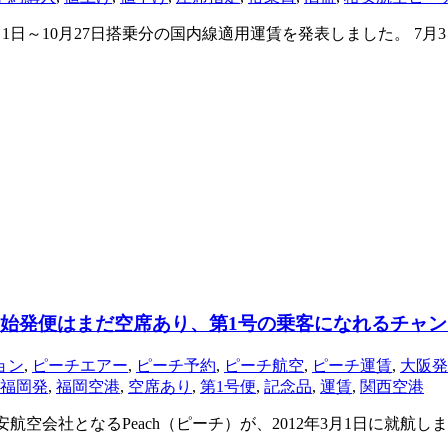
年7月1日～10月27日搭乗分の国内線適用運賃を発表しました。
。始発便はまだ空席あり、第1号の乗客になれるチャン
ョン
,
ピーチエアー
,
ピーチ予約
,
ピーチ航空
,
ピーチ運賃
,
大阪発
福岡発
,
福岡空港
,
空席あり
,
第1号便
,
記念品
,
運賃
,
関西空港
安航空会社となるPeach（ピーチ）が、2012年3月1日に就航