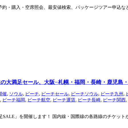
ト予約・購入・空席照会、最安値検索、パッケージツアー申込な
秋の大満足セール、大阪−札幌・福岡・長崎・鹿児島
開催
,
ソウル
,
ピーチ
,
ピーチセール
,
ピーチソウル
,
ピーチ九州
,
,
ピーチ福岡
,
ピーチ航空
,
ピーチ運賃
,
ピーチ長崎
,
ピーチ関西
,
大満足SALE」を開催します！ 国内線・国際線の各路線のチケッ