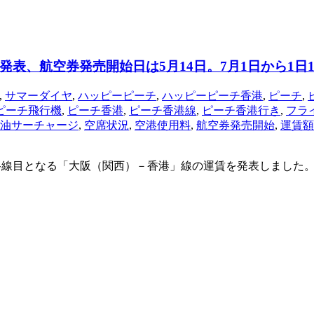
表、航空券発売開始日は5月14日。7月1日から1日1
,
サマーダイヤ
,
ハッピーピーチ
,
ハッピーピーチ香港
,
ピーチ
,
ピーチ飛行機
,
ピーチ香港
,
ピーチ香港線
,
ピーチ香港行き
,
フラ
油サーチャージ
,
空席状況
,
空港使用料
,
航空券発売開始
,
運賃額
2路線目となる「大阪（関西）－香港」線の運賃を発表しました。 