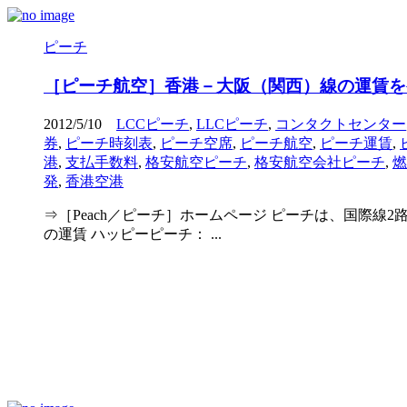
ピーチ
［ピーチ航空］香港－大阪（関西）線の運賃を発
2012/5/10
LCCピーチ
,
LLCピーチ
,
コンタクトセンター
券
,
ピーチ時刻表
,
ピーチ空席
,
ピーチ航空
,
ピーチ運賃
,
港
,
支払手数料
,
格安航空ピーチ
,
格安航空会社ピーチ
,
燃
発
,
香港空港
⇒［Peach／ピーチ］ホームページ ピーチは、国際線
の運賃 ハッピーピーチ： ...