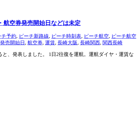
賃・航空券発売開始日などは未定
ーチ予約
,
ピーチ新路線
,
ピーチ時刻表
,
ピーチ航空
,
ピーチ航空
発売開始日
,
航空券
,
運賃
,
長崎大阪
,
長崎関西
,
関西長崎
航すると、発表しました。 1日2往復を運航。運航ダイヤ・運賃な