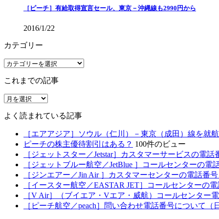
［ピーチ］有給取得宣言セール、東京－沖縄線も2990円から
2016/1/22
カテゴリー
カ
テ
これまでの記事
ゴ
リ
こ
ー
れ
よく読まれている記事
ま
で
［エアアジア］ソウル（仁川）－東京（成田）線を就航
の
ピーチの株主優待割引はある？
100件のビュー
記
［ジェットスター／Jetstar］カスタマーサービス
事
［ジェットブルー航空／JetBlue ］コールセンター
［ジンエアー／Jin Air ］カスタマーセンターの電
［イースター航空／EASTAR JET］コールセンター
［V Air］（ブイエア・Vエア・威航）コールセンタ
［ピーチ航空／peach］問い合わせ電話番号について