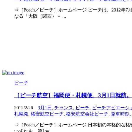
⇒［Peach／ピーチ］ホームページ ピーチは、2012
なる「大阪（関西）－ ...
ピーチ
［ピーチ航空］福岡便・札幌便、3月1日就航
2012/2/26
3月1日
,
チャンス
,
ピーチ
,
ピーチアビエーシ
札幌発
,
格安航空ピーチ
,
格安航空会社ピーチ
,
発車時刻
,
⇒［Peach／ピーチ］ホームページ 日本初の本格的な格
いずれも、第1号 ...