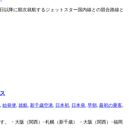
 7月3日以降に順次就航するジェットスター国内線との競合路線と
ス
,
始発便
,
就航
,
新千歳空港
,
日本初
,
日本発
,
早朝
,
最初の乗客
,
します。 ・大阪（関西）−札幌（新千歳） ・大阪（関西）−福岡