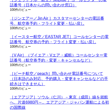
話番号（日本からの問い合わせ窓口）
100件のビュー
［ジンエアー／Jin Air ］カスタマーセンターの電話番
号、航空券予約・フライト変更・払い戻し
100件のビュー
［イースター航空／EASTAR JET］コールセンターの電
話番号、航空券の予約・フライト変更・払い戻し
100件のビュー
［V Air］（ブイエア・Vエア・威航）コールセンター電
話番号（航空券予約・変更・キャンセルなど）
100件のビュー
［ピーチ航空／peach］問い合わせ電話番号について
（日本語のみ対応、予約購入・変更キャンセルなどの手
続きはできません）
100件のビュー
［エアアジア］ソウル（仁川）－東京（成田）線を就航
へ、片道6980円～。エアアジア・ジャパン運航による初
の国際線