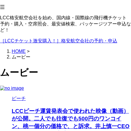
LCC格安航空会社を始め、国内線・国際線の飛行機チケット
予約・購入・空席照会、最安値検索、パッケージツアー申込な
ど！
［LCCチケット激安購入！］格安航空会社の予約・申込
HOME
>
ムービー
ムービー
ピーチ
LCCピーチ運賃発表会で使われた映像（動画）
が公開。二人でも往復でも500円のワンコイ
ン、桃一個分の価格で、と訴求。井上慎一CEO