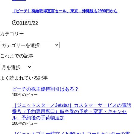
［ピーチ］有給取得宣言セール、東京－沖縄線も2990円から
2016/1/22
カテゴリー
カ
テ
これまでの記事
ゴ
リ
こ
ー
れ
よく読まれている記事
ま
で
ピーチの株主優待割引はある？
の
100件のビュー
記
事
［ジェットスター／Jetstar］カスタマーサービスの電話
番号（予約専用窓口）航空券の予約・変更・キャンセ
ル、予約後の手荷物追加
100件のビュー
［ジェットブルー航空／JetBlue ］コールセンターの電