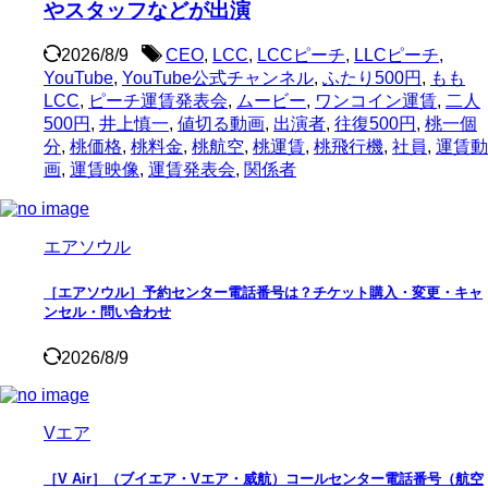
やスタッフなどが出演
2026/8/9
CEO
,
LCC
,
LCCピーチ
,
LLCピーチ
,
YouTube
,
YouTube公式チャンネル
,
ふたり500円
,
もも
LCC
,
ピーチ運賃発表会
,
ムービー
,
ワンコイン運賃
,
二人
500円
,
井上慎一
,
値切る動画
,
出演者
,
往復500円
,
桃一個
分
,
桃価格
,
桃料金
,
桃航空
,
桃運賃
,
桃飛行機
,
社員
,
運賃動
画
,
運賃映像
,
運賃発表会
,
関係者
エアソウル
［エアソウル］予約センター電話番号は？チケット購入・変更・キャ
ンセル・問い合わせ
2026/8/9
Vエア
［V Air］（ブイエア・Vエア・威航）コールセンター電話番号（航空