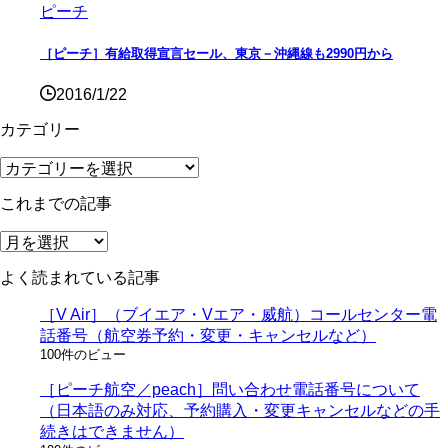
ピーチ
［ピーチ］有給取得宣言セール、東京－沖縄線も2990円から
2016/1/22
カテゴリー
カ
テ
これまでの記事
ゴ
リ
こ
ー
れ
よく読まれている記事
ま
で
［V Air］（ブイエア・Vエア・威航）コールセンター電
の
話番号（航空券予約・変更・キャンセルなど）
記
100件のビュー
事
［ピーチ航空／peach］問い合わせ電話番号について
（日本語のみ対応、予約購入・変更キャンセルなどの手
続きはできません）