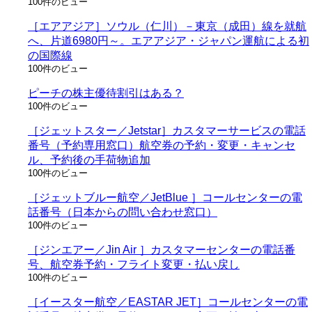
100件のビュー
［エアアジア］ソウル（仁川）－東京（成田）線を就航
へ、片道6980円～。エアアジア・ジャパン運航による初
の国際線
100件のビュー
ピーチの株主優待割引はある？
100件のビュー
［ジェットスター／Jetstar］カスタマーサービスの電話
番号（予約専用窓口）航空券の予約・変更・キャンセ
ル、予約後の手荷物追加
100件のビュー
［ジェットブルー航空／JetBlue ］コールセンターの電
話番号（日本からの問い合わせ窓口）
100件のビュー
［ジンエアー／Jin Air ］カスタマーセンターの電話番
号、航空券予約・フライト変更・払い戻し
100件のビュー
［イースター航空／EASTAR JET］コールセンターの電