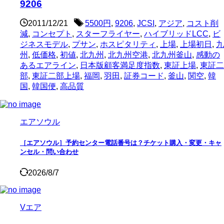
9206
2011/12/21
5500円
,
9206
,
JCSI
,
アジア
,
コスト削
減
,
コンセプト
,
スターフライヤー
,
ハイブリッドLCC
,
ビ
ジネスモデル
,
プサン
,
ホスピタリティ
,
上場
,
上場初日
,
九
州
,
低価格
,
初値
,
北九州
,
北九州空港
,
北九州釜山
,
感動の
あるエアライン
,
日本版顧客満足度指数
,
東証上場
,
東証二
部
,
東証二部上場
,
福岡
,
羽田
,
証券コード
,
釜山
,
関空
,
韓
国
,
韓国便
,
高品質
エアソウル
［エアソウル］予約センター電話番号は？チケット購入・変更・キャ
ンセル・問い合わせ
2026/8/7
Vエア