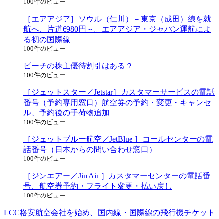
100件のビュー
［エアアジア］ソウル（仁川）－東京（成田）線を就
航へ、片道6980円～。エアアジア・ジャパン運航によ
る初の国際線
100件のビュー
ピーチの株主優待割引はある？
100件のビュー
［ジェットスター／Jetstar］カスタマーサービスの電話
番号（予約専用窓口）航空券の予約・変更・キャンセ
ル、予約後の手荷物追加
100件のビュー
［ジェットブルー航空／JetBlue ］コールセンターの電
話番号（日本からの問い合わせ窓口）
100件のビュー
［ジンエアー／Jin Air ］カスタマーセンターの電話番
号、航空券予約・フライト変更・払い戻し
100件のビュー
LCC格安航空会社を始め、国内線・国際線の飛行機チケット