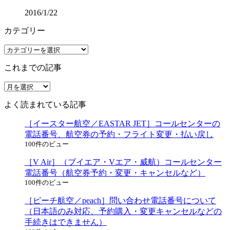
2016/1/22
カテゴリー
カ
テ
これまでの記事
ゴ
リ
こ
ー
れ
よく読まれている記事
ま
で
［イースター航空／EASTAR JET］コールセンターの
の
電話番号、航空券の予約・フライト変更・払い戻し
記
100件のビュー
事
［V Air］（ブイエア・Vエア・威航）コールセンター
電話番号（航空券予約・変更・キャンセルなど）
100件のビュー
［ピーチ航空／peach］問い合わせ電話番号について
（日本語のみ対応、予約購入・変更キャンセルなどの
手続きはできません）