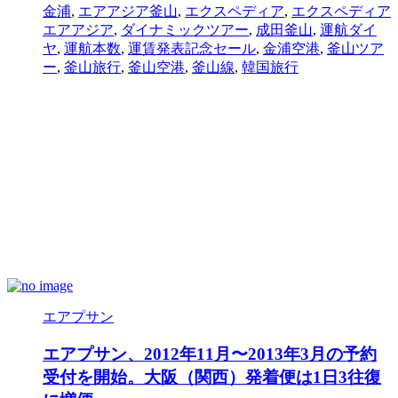
金浦
,
エアアジア釜山
,
エクスペディア
,
エクスペディア
エアアジア
,
ダイナミックツアー
,
成田釜山
,
運航ダイ
ヤ
,
運航本数
,
運賃発表記念セール
,
金浦空港
,
釜山ツア
ー
,
釜山旅行
,
釜山空港
,
釜山線
,
韓国旅行
エアプサン
エアプサン、2012年11月〜2013年3月の予約
受付を開始。大阪（関西）発着便は1日3往復