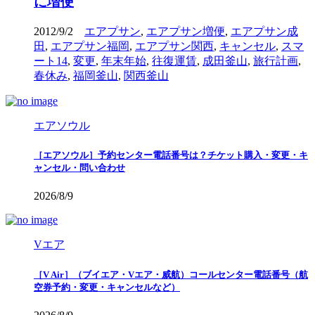
に増便
2012/9/2
エアプサン
,
エアプサン増便
,
エアプサン成
田
,
エアプサン福岡
,
エアプサン関西
,
キャンセル
,
スマ
ート14
,
変更
,
年末年始
,
往復運賃
,
成田釜山
,
旅行計画
,
春休み
,
福岡釜山
,
関西釜山
エアソウル
［エアソウル］予約センター電話番号は？チケット購入・変更・キ
ャンセル・問い合わせ
2026/8/9
Vエア
［V Air］（ブイエア・Vエア・威航）コールセンター電話番号（航
空券予約・変更・キャンセルなど）