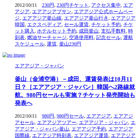
2012/10/11
230円
,
230円チケット
,
アクセス集中
,
エア
アジア
,
エアアジアプサン
,
エアアジア公式ホームペー
ジ
,
エアアジア釜山線
,
エアアジア釜山行き
,
エアアジア
韓国
,
エクスペディア
,
セール運賃
,
チケット予約
,
チケ
ット購入
,
ホテルセット予約
,
成田釜山
,
支払手数料
,
時
刻表
,
燃油サーチャージ
,
空港使用料
,
記念セール
,
運航
スケジュール
,
運賃
,
釜山230円
エアアジア・ジャパン
釜山（金浦空港）－成田、運賃発表は10月11
日？［エアアジア・ジャパン］韓国へ2路線就
航。980円セールも実施？チケット発売開始も
発表へ
2012/10/11
980円
,
980円セール
,
エアアジア
,
エアアジ
アセール
,
エアアジアツアー
,
エアアジア・ジャパン
,
エ
アアジア・ジャパン釜山
,
エアアジア予約
,
エアアジア
国際線
,
エアアジア時刻表
,
エアアジア運賃
,
エアアジア