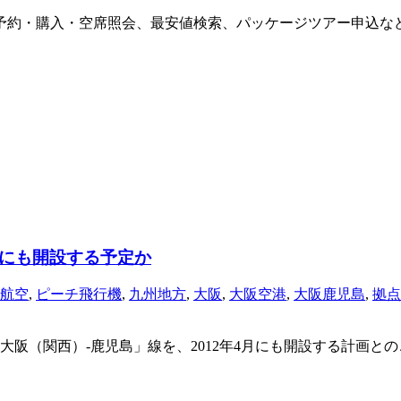
ト予約・購入・空席照会、最安値検索、パッケージツアー申込な
月にも開設する予定か
航空
,
ピーチ飛行機
,
九州地方
,
大阪
,
大阪空港
,
大阪鹿児島
,
拠点
（関西）‐鹿児島」線を、2012年4月にも開設する計画とのこ