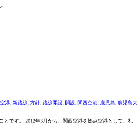
ど！
空港
,
新路線
,
方針
,
路線開設
,
開設
,
関西空港
,
鹿児島
,
鹿児島大
とです。 2012年3月から、関西空港を拠点空港として、札