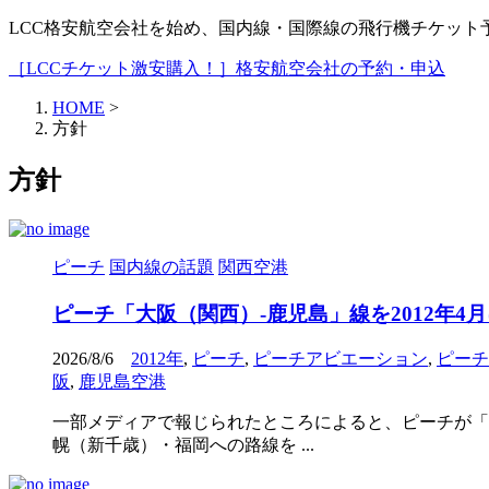
LCC格安航空会社を始め、国内線・国際線の飛行機チケッ
［LCCチケット激安購入！］格安航空会社の予約・申込
HOME
>
方針
方針
ピーチ
国内線の話題
関西空港
ピーチ「大阪（関西）‐鹿児島」線を2012年4
2026/8/6
2012年
,
ピーチ
,
ピーチアビエーション
,
ピーチ
阪
,
鹿児島空港
一部メディアで報じられたところによると、ピーチが「大阪
幌（新千歳）・福岡への路線を ...