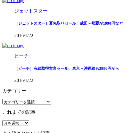
ジェットスター
［ジェットスター］夏先取りセール！成田－那覇が1990円など
2016/1/22
ピーチ
［ピーチ］有給取得宣言セール、東京－沖縄線も2990円から
2016/1/22
カテゴリー
カ
テ
これまでの記事
ゴ
リ
こ
ー
れ