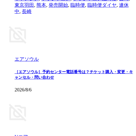
東京羽田
,
熊本
,
発売開始
,
臨時便
,
臨時便ダイヤ
,
連休
中
,
長崎
エアソウル
［エアソウル］予約センター電話番号は？チケット購入・変更・キ
ャンセル・問い合わせ
2026/8/6