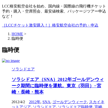
LCC格安航空会社を始め、国内線・国際線の飛行機チケット
予約・購入・空席照会、最安値検索、パッケージツアー申込
など！
［LCCチケット激安購入！］格安航空会社の予約・申込
HOME
>
臨時便
臨時便
ソラシドエア
ソラシドエア（SNA）2012年ゴールデンウィ
ーク期間に臨時便を運航。東京（羽田）−宮
崎・長崎・熊本
2012/4/2
2012年
,
SNA
,
ゴールデンウィーク
,
スカイネ
ットアジア
,
ソラシドエア
,
ソラシドエア臨時便
,
宮崎
,