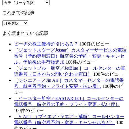
カ
テ
これまでの記事
ゴ
リ
こ
ー
れ
よく読まれている記事
ま
で
ピーチの株主優待割引はある？
100件のビュー
の
［ジェットスター／Jetstar］カスタマーサービスの電話
記
番号（予約専用窓口）航空券の予約・変更・キャンセ
事
ル、予約後の手荷物追加
100件のビュー
［ジェットブルー航空／JetBlue ］コールセンターの電
話番号（日本からの問い合わせ窓口）
100件のビュー
［ジンエアー／Jin Air ］カスタマーセンターの電話番
号、航空券予約・フライト変更・払い戻し
100件のビ
ュー
［イースター航空／EASTAR JET］コールセンターの
電話番号、航空券の予約・フライト変更・払い戻し
100件のビュー
［V Air］（ブイエア・Vエア・威航）コールセンター
電話番号（航空券予約・変更・キャンセルなど）
100
件のビュー