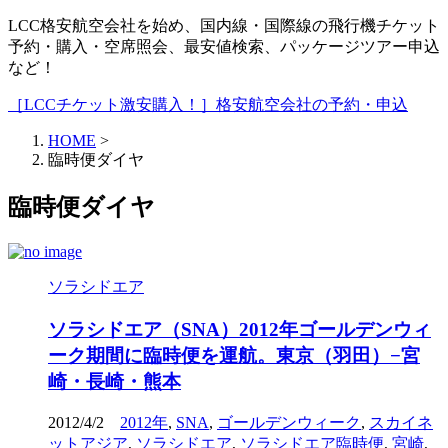
LCC格安航空会社を始め、国内線・国際線の飛行機チケット
予約・購入・空席照会、最安値検索、パッケージツアー申込
など！
［LCCチケット激安購入！］格安航空会社の予約・申込
HOME
>
臨時便ダイヤ
臨時便ダイヤ
ソラシドエア
ソラシドエア（SNA）2012年ゴールデンウィ
ーク期間に臨時便を運航。東京（羽田）−宮
崎・長崎・熊本
2012/4/2
2012年
,
SNA
,
ゴールデンウィーク
,
スカイネ
ットアジア
,
ソラシドエア
,
ソラシドエア臨時便
,
宮崎
,