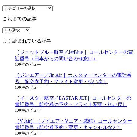
カ
テ
これまでの記事
ゴ
リ
こ
ー
れ
よく読まれている記事
ま
で
［ジェットブルー航空／JetBlue ］コールセンターの電
の
話番号（日本からの問い合わせ窓口）
記
100件のビュー
事
［ジンエアー／Jin Air ］カスタマーセンターの電話番
号、航空券予約・フライト変更・払い戻し
100件のビュー
［イースター航空／EASTAR JET］コールセンターの
電話番号、航空券の予約・フライト変更・払い戻し
100件のビュー
［V Air］（ブイエア・Vエア・威航）コールセンター
電話番号（航空券予約・変更・キャンセルなど）
100件のビュー