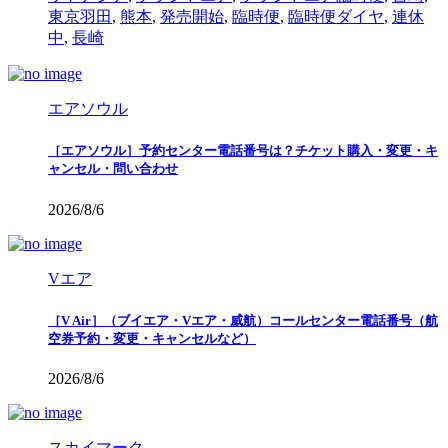
東京羽田
,
熊本
,
発売開始
,
臨時便
,
臨時便ダイヤ
,
連休
中
,
長崎
エアソウル
［エアソウル］予約センター電話番号は？チケット購入・変更・キ
ャンセル・問い合わせ
2026/8/6
Vエア
［V Air］（ブイエア・Vエア・威航）コールセンター電話番号（航
空券予約・変更・キャンセルなど）
2026/8/6
スカイマーク