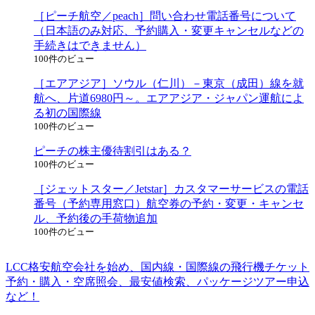
［ピーチ航空／peach］問い合わせ電話番号について
（日本語のみ対応、予約購入・変更キャンセルなどの
手続きはできません）
100件のビュー
［エアアジア］ソウル（仁川）－東京（成田）線を就
航へ、片道6980円～。エアアジア・ジャパン運航によ
る初の国際線
100件のビュー
ピーチの株主優待割引はある？
100件のビュー
［ジェットスター／Jetstar］カスタマーサービスの電話
番号（予約専用窓口）航空券の予約・変更・キャンセ
ル、予約後の手荷物追加
100件のビュー
LCC格安航空会社を始め、国内線・国際線の飛行機チケット
予約・購入・空席照会、最安値検索、パッケージツアー申込
など！