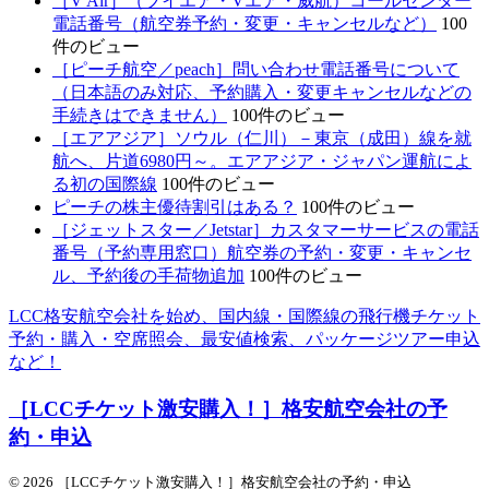
［V Air］（ブイエア・Vエア・威航）コールセンター
電話番号（航空券予約・変更・キャンセルなど）
100
件のビュー
［ピーチ航空／peach］問い合わせ電話番号について
（日本語のみ対応、予約購入・変更キャンセルなどの
手続きはできません）
100件のビュー
［エアアジア］ソウル（仁川）－東京（成田）線を就
航へ、片道6980円～。エアアジア・ジャパン運航によ
る初の国際線
100件のビュー
ピーチの株主優待割引はある？
100件のビュー
［ジェットスター／Jetstar］カスタマーサービスの電話
番号（予約専用窓口）航空券の予約・変更・キャンセ
ル、予約後の手荷物追加
100件のビュー
LCC格安航空会社を始め、国内線・国際線の飛行機チケット
予約・購入・空席照会、最安値検索、パッケージツアー申込
など！
［LCCチケット激安購入！］格安航空会社の予
約・申込
© 2026 ［LCCチケット激安購入！］格安航空会社の予約・申込