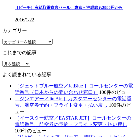
［ピーチ］有給取得宣言セール、東京－沖縄線も2990円から
2016/1/22
カテゴリー
カ
テ
これまでの記事
ゴ
リ
こ
ー
れ
よく読まれている記事
ま
で
［ジェットブルー航空／JetBlue ］コールセンターの電
の
話番号（日本からの問い合わせ窓口）
100件のビュー
記
［ジンエアー／Jin Air ］カスタマーセンターの電話番
事
号、航空券予約・フライト変更・払い戻し
100件のビ
ュー
［イースター航空／EASTAR JET］コールセンターの
電話番号、航空券の予約・フライト変更・払い戻し
100件のビュー