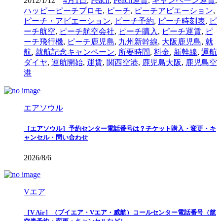
2012/1/12
4月1日
,
Peach
,
Peach運賃
,
キャンペーン運賃
,
ハッピーピーチプロモ
,
ピーチ
,
ピーチアビエーション
,
ピーチ・アビエーション
,
ピーチ予約
,
ピーチ時刻表
,
ピ
ーチ航空
,
ピーチ航空会社
,
ピーチ購入
,
ピーチ運賃
,
ピ
ーチ飛行機
,
ピーチ鹿児島
,
九州新幹線
,
大阪鹿児島
,
就
航
,
就航記念キャンペーン
,
所要時間
,
料金
,
新幹線
,
運航
ダイヤ
,
運航開始
,
運賃
,
関西空港
,
鹿児島大阪
,
鹿児島空
港
エアソウル
［エアソウル］予約センター電話番号は？チケット購入・変更・キ
ャンセル・問い合わせ
2026/8/6
Vエア
［V Air］（ブイエア・Vエア・威航）コールセンター電話番号（航