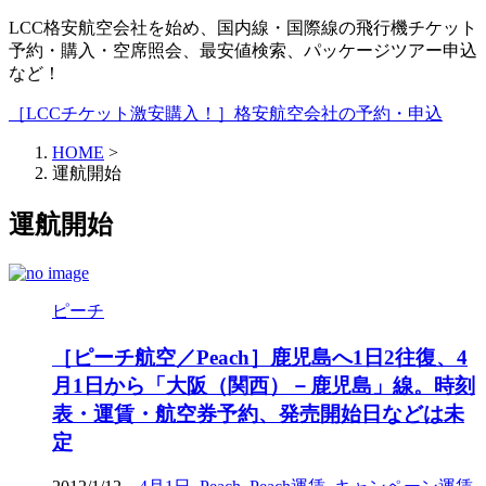
LCC格安航空会社を始め、国内線・国際線の飛行機チケット
予約・購入・空席照会、最安値検索、パッケージツアー申込
など！
［LCCチケット激安購入！］格安航空会社の予約・申込
HOME
>
運航開始
運航開始
ピーチ
［ピーチ航空／Peach］鹿児島へ1日2往復、4
月1日から「大阪（関西）－鹿児島」線。時刻
表・運賃・航空券予約、発売開始日などは未
定