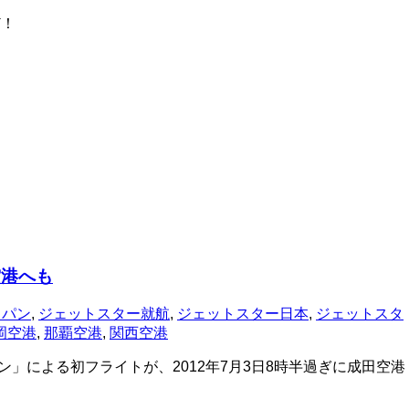
ど！
空港へも
ャパン
,
ジェットスター就航
,
ジェットスター日本
,
ジェットスタ
岡空港
,
那覇空港
,
関西空港
」による初フライトが、2012年7月3日8時半過ぎに成田空港