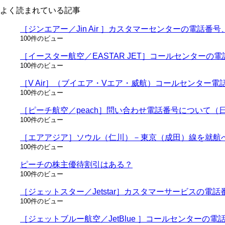
れ
よく読まれている記事
ま
で
［ジンエアー／Jin Air ］カスタマーセンターの電話
の
100件のビュー
記
事
［イースター航空／EASTAR JET］コールセンター
100件のビュー
［V Air］（ブイエア・Vエア・威航）コールセンター
100件のビュー
［ピーチ航空／peach］問い合わせ電話番号について
100件のビュー
［エアアジア］ソウル（仁川）－東京（成田）線を就航へ
100件のビュー
ピーチの株主優待割引はある？
100件のビュー
［ジェットスター／Jetstar］カスタマーサービスの
100件のビュー
［ジェットブルー航空／JetBlue ］コールセンターの