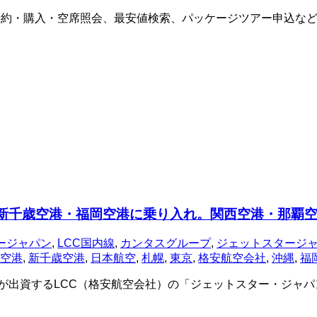
予約・購入・空席照会、最安値検索、パッケージツアー申込な
・新千歳空港・福岡空港に乗り入れ。関西空港・那覇
ージャパン
,
LCC国内線
,
カンタスグループ
,
ジェットスタージ
空港
,
新千歳空港
,
日本航空
,
札幌
,
東京
,
格安航空会社
,
沖縄
,
福
が出資するLCC（格安航空会社）の「ジェットスター・ジャパン