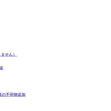
きません）
線
後の手荷物追加