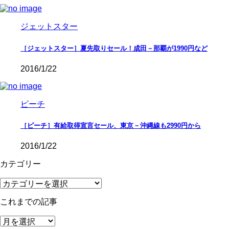
ジェットスター
［ジェットスター］夏先取りセール！成田－那覇が1990円など
2016/1/22
ピーチ
［ピーチ］有給取得宣言セール、東京－沖縄線も2990円から
2016/1/22
カテゴリー
カ
テ
これまでの記事
ゴ
リ
こ
ー