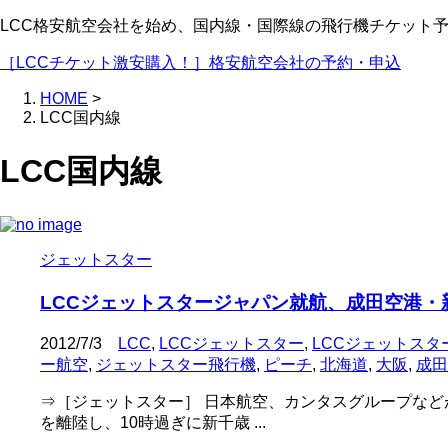
LCC格安航空会社を始め、国内線・国際線の飛行機チケット
［LCCチケット激安購入！］格安航空会社の予約・申込
HOME
>
LCC国内線
LCC国内線
ジェットスター
LCCジェットスタージャパン就航、成田空港
2012/7/3
LCC
,
LCCジェットスター
,
LCCジェットスタ
ー航空
,
ジェットスター飛行機
,
ピーチ
,
北海道
,
大阪
,
成田
⇒［ジェットスター］ 日本航空、カンタスグループなど
を離陸し、10時過ぎに新千歳 ...