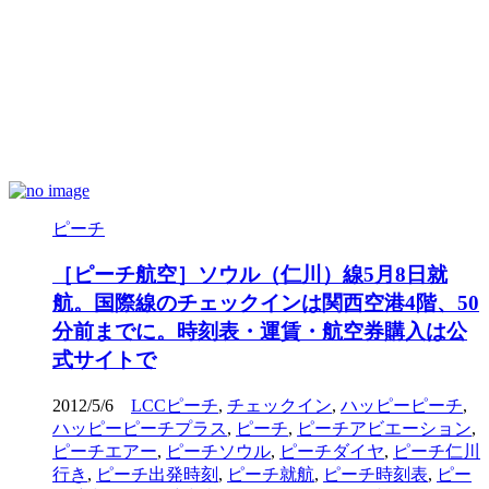
ピーチ
［ピーチ航空］ソウル（仁川）線5月8日就
航。国際線のチェックインは関西空港4階、50
分前までに。時刻表・運賃・航空券購入は公
式サイトで
2012/5/6
LCCピーチ
,
チェックイン
,
ハッピーピーチ
,
ハッピーピーチプラス
,
ピーチ
,
ピーチアビエーション
,
ピーチエアー
,
ピーチソウル
,
ピーチダイヤ
,
ピーチ仁川
行き
,
ピーチ出発時刻
,
ピーチ就航
,
ピーチ時刻表
,
ピー