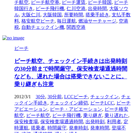
チ航空
,
ピーチ航空券
,
ピーチ運賃
,
ピーチ韓国
,
ピーチ
韓国行き
,
ピーチ飛行機
,
仁川空港
,
出発時間
,
大阪ソウ
ル
,
大阪仁川
,
大阪韓国
,
所要時間
,
搭乗手続き
,
支払手数
料
,
格安航空ピーチ
,
毎日運航
,
燃油サーチャージ
,
空港
税
,
自動チェックイン機
,
関西空港
ピーチ
ピーチ航空、チェックイン手続きは出発時刻
の30分前まで時間厳守。保安検査場通過時間
なども、遅れた場合は搭乗できないことに。
乗り継ぎも注意
2012/3/1
30分
,
30分前
,
LCCピーチ
,
チェックイン
,
チェ
ックイン手続き
,
チェックイン締切
,
ピーチLCC
,
ピーチ
アビエーション
,
ピーチ・アビエーション
,
ピーチ格安
航空
,
ピーチ航空
,
ピーチ飛行機
,
乗り継ぎ
,
乗り遅れた
,
保安検査場
,
保安検査場通過時間
,
出発時刻
,
利用者
,
定
時運航
,
搭乗者
,
時間厳守
,
発車時刻
,
発車時間
,
登場不