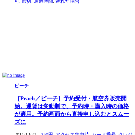
可
,
締切
,
通過時間
,
遅れた場合
ピーチ
［Peach／ピーチ］予約受付・航空券販売開
始。運賃は変動制で、予約時・購入時の価格
が適用。予約画面から直接申し込むとスムー
ズに
2011/12/27
250円
,
アクセス集中時
,
カード番号
,
クレジ