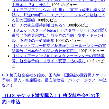
手続きはできません）
100件のビュー
［エアアジア］ソウル（仁川）－東京（成田）線を就
航へ、片道6980円～。エアアジア・ジャパン運航によ
る初の国際線
100件のビュー
ピーチの株主優待割引はある？
100件のビュー
［ジェットスター／Jetstar］カスタマーサービスの電話
番号（予約専用窓口）航空券の予約・変更・キャンセ
ル、予約後の手荷物追加
100件のビュー
［ジェットブルー航空／JetBlue ］コールセンターの電
話番号（日本からの問い合わせ窓口）
100件のビュー
［ジンエアー／Jin Air ］カスタマーセンターの電話番
号、航空券予約・フライト変更・払い戻し
100件のビ
ュー
LCC格安航空会社を始め、国内線・国際線の飛行機チケット
予約・購入・空席照会、最安値検索、パッケージツアー申込
など！
［LCCチケット激安購入！］格安航空会社の予
約・申込