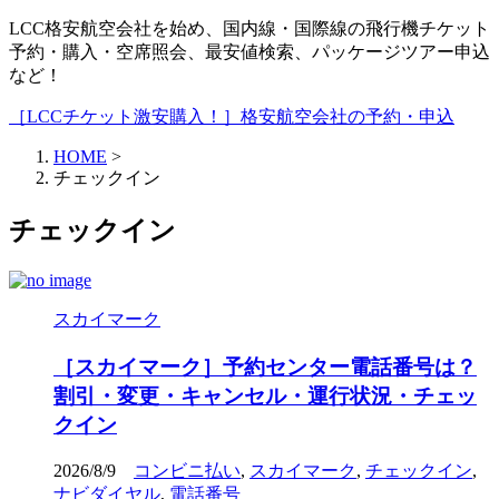
LCC格安航空会社を始め、国内線・国際線の飛行機チケット
予約・購入・空席照会、最安値検索、パッケージツアー申込
など！
［LCCチケット激安購入！］格安航空会社の予約・申込
HOME
>
チェックイン
チェックイン
スカイマーク
［スカイマーク］予約センター電話番号は？
割引・変更・キャンセル・運行状況・チェッ
クイン
2026/8/9
コンビニ払い
,
スカイマーク
,
チェックイン
,
ナビダイヤル
,
電話番号