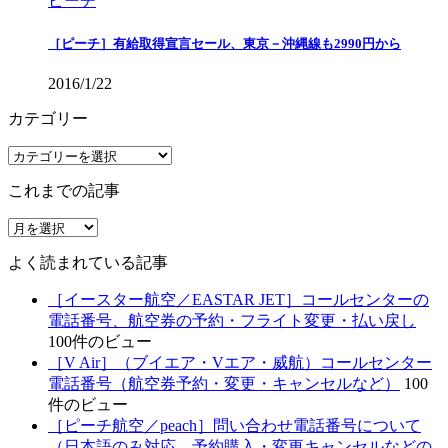
ピーチ
［ピーチ］有給取得宣言セール、東京－沖縄線も2990円から
2016/1/22
カテゴリー
カ
テ
これまでの記事
ゴ
リ
こ
ー
れ
よく読まれている記事
ま
で
［イースター航空／EASTAR JET］コールセンターの
の
電話番号、航空券の予約・フライト変更・払い戻し
記
100件のビュー
事
［V Air］（ブイエア・Vエア・威航）コールセンター
電話番号（航空券予約・変更・キャンセルなど）
100
件のビュー
［ピーチ航空／peach］問い合わせ電話番号について
（日本語のみ対応、予約購入・変更キャンセルなどの