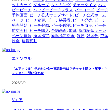
ットカード
,
グループ
,
タイミング
,
チェックイン
,
ハッ
ピーピーチ
,
ハッピーピーチプラス
,
バーコード
,
ピーチ
予約画面
,
ピーチ公式ウェブサイト
,
ピーチ公式ホーム
ページ
,
ピーチ変更
,
ピーチ搭乗券
,
ピーチ発売
,
ピーチ
発売開始
,
ピーチ登録
,
ピーチ確認
,
ピーチ航空
,
ピーチ
航空会社
,
ピーチ購入
,
予約画面
,
加算
,
就航記念キャン
ペーン運賃
,
座席指定
,
座席指定料金
,
残席
,
残席数
,
空席
照会
,
運賃変動
エアソウル
［エアソウル］予約センター電話番号は？チケット購入・変更・キ
ャンセル・問い合わせ
2026/8/9
Vエア