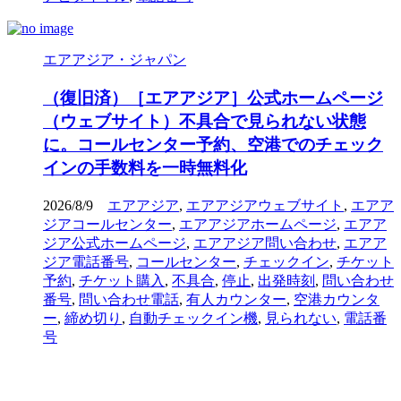
エアアジア・ジャパン
（復旧済）［エアアジア］公式ホームページ
（ウェブサイト）不具合で見られない状態
に。コールセンター予約、空港でのチェック
インの手数料を一時無料化
2026/8/9
エアアジア
,
エアアジアウェブサイト
,
エアア
ジアコールセンター
,
エアアジアホームページ
,
エアア
ジア公式ホームページ
,
エアアジア問い合わせ
,
エアア
ジア電話番号
,
コールセンター
,
チェックイン
,
チケット
予約
,
チケット購入
,
不具合
,
停止
,
出発時刻
,
問い合わせ
番号
,
問い合わせ電話
,
有人カウンター
,
空港カウンタ
ー
,
締め切り
,
自動チェックイン機
,
見られない
,
電話番
号