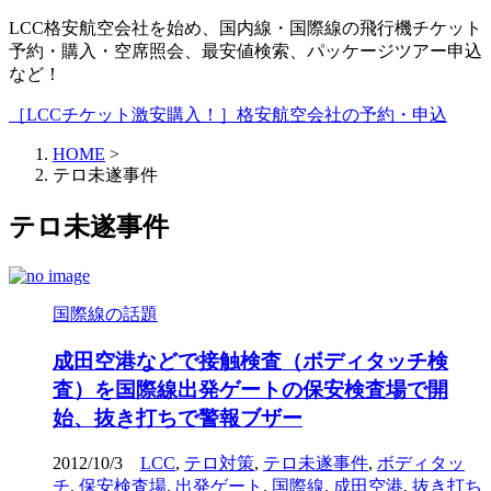
LCC格安航空会社を始め、国内線・国際線の飛行機チケット
予約・購入・空席照会、最安値検索、パッケージツアー申込
など！
［LCCチケット激安購入！］格安航空会社の予約・申込
HOME
>
テロ未遂事件
テロ未遂事件
国際線の話題
成田空港などで接触検査（ボディタッチ検
査）を国際線出発ゲートの保安検査場で開
始、抜き打ちで警報ブザー
2012/10/3
LCC
,
テロ対策
,
テロ未遂事件
,
ボディタッ
チ
,
保安検査場
,
出発ゲート
,
国際線
,
成田空港
,
抜き打ち