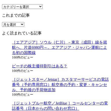
カ
テ
これまでの記事
ゴ
リ
こ
ー
れ
よく読まれている記事
ま
で
［エアアジア］ソウル（仁川）－東京（成田）線を就
の
航へ、片道6980円～。エアアジア・ジャパン運航によ
記
る初の国際線
事
100件のビュー
ピーチの株主優待割引はある？
100件のビュー
［ジェットスター／Jetstar］カスタマーサービスの電話
番号（予約専用窓口）航空券の予約・変更・キャンセ
ル、予約後の手荷物追加
100件のビュー
［ジェットブルー航空／JetBlue ］コールセンターの電
話番号（日本からの問い合わせ窓口）