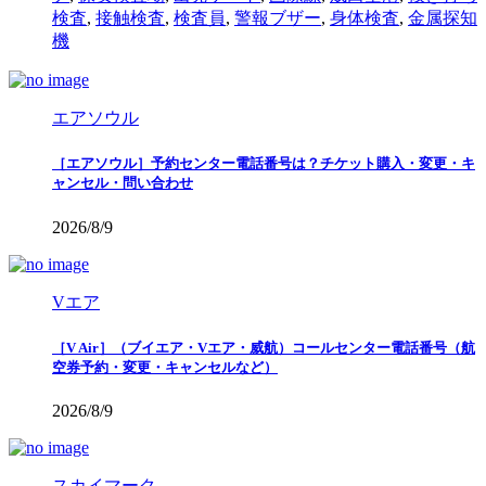
検査
,
接触検査
,
検査員
,
警報ブザー
,
身体検査
,
金属探知
機
エアソウル
［エアソウル］予約センター電話番号は？チケット購入・変更・キ
ャンセル・問い合わせ
2026/8/9
Vエア
［V Air］（ブイエア・Vエア・威航）コールセンター電話番号（航
空券予約・変更・キャンセルなど）
2026/8/9
スカイマーク